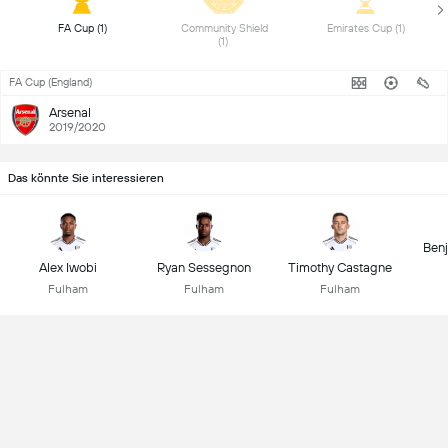
 FA Cup (1) 
 Community Shield 
 Emirates Cup (1) 
(1) 
FA Cup (England)
Arsenal
2019/2020
Das könnte Sie interessieren
Ben
Alex Iwobi
Ryan Sessegnon
Timothy Castagne
Fulham
Fulham
Fulham