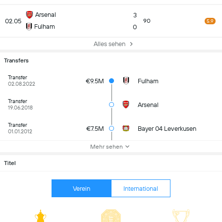
Arsenal
3
02.05
90
5.9
Fulham
0
Alles sehen
Transfers
Transfer
€9.5M
Fulham
02.08.2022
Transfer
Arsenal
19.06.2018
Transfer
€7.5M
Bayer 04 Leverkusen
01.01.2012
Mehr sehen
Titel
Verein
International