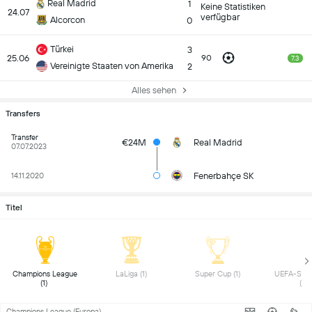
Real Madrid
1
Keine Statistiken
24.07
verfügbar
Alcorcon
0
Türkei
3
25.06
90
7.3
Vereinigte Staaten von Amerika
2
Alles sehen
Transfers
Transfer
€24M
Real Madrid
07.07.2023
Fenerbahçe SK
14.11.2020
Titel
 Champions League 
 LaLiga (1) 
 Super Cup (1) 
 UEFA-Supe
(1) 
(1) 
Champions League (Europa)