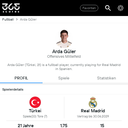
Favoriten
Fußball
Arda Güler
Arda Güler
Offensives Mittelfeld
Arda Güler (Türkei, 21) is a fußball player, currently playing for Real Madrid
in Spanien.
PROFIL
Spiele
Statistiken
Spielerdetails
Türkei
Real Madrid
Spiele(33) Tore (7)
Vertrag bis 30.06.2029
21 Jahre
1.75
15