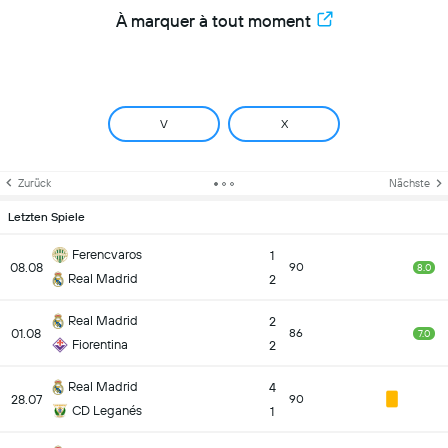
À marquer à tout moment
V
X
Zurück
Nächste
Letzten Spiele
Ferencvaros
1
08.08
90
8.0
Real Madrid
2
Real Madrid
2
01.08
86
7.0
Fiorentina
2
Real Madrid
4
28.07
90
CD Leganés
1