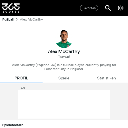
Favoriten
Fußball
Alex McCarthy
Alex McCarthy
Torwart
Alex McCarthy (England, 36) is a fußball player, currently playing for
Leicester City in England.
PROFIL
Spiele
Statistiken
Ad
Spielerdetails