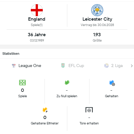
England
Leicester City
Spiele(1)
Vertrag bis 30.06.2028
36 Jahre
1.93
03.12.1989
Größe
Statistiken
League One
EFL Cup
2. Liga
0
-
-
Spiele
Zu Null spielen
Gehalten
0
-
Gehaltene Elfmeter
Tore erhalten