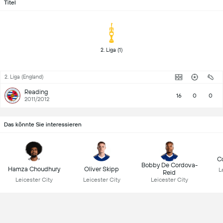
Titel
 2. Liga (1) 
2. Liga (England)
Reading
16
0
0
2011/2012
Das könnte Sie interessieren
Co
Bobby De Cordova-
Hamza Choudhury
Oliver Skipp
L
Reid
Leicester City
Leicester City
Leicester City