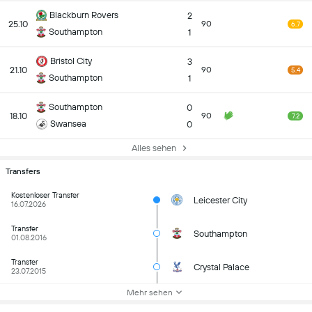
Blackburn Rovers
2
25.10
90
6.7
Southampton
1
Bristol City
3
21.10
90
5.4
Southampton
1
Southampton
0
18.10
90
7.2
Swansea
0
Alles sehen
Transfers
Kostenloser Transfer
Leicester City
16.07.2026
Transfer
Southampton
01.08.2016
Transfer
Crystal Palace
23.07.2015
Mehr sehen