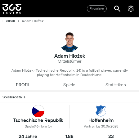
Favoriten
Fußball
Adam Hložek
Adam Hložek
Mittelstürmer
Adam Hložek (Tschechische Republik, 24) is a fußball player, currently
playing for Hoffenheim in Deutschland.
PROFIL
Spiele
Statistiken
Spielerdetails
Tschechische Republik
Hoffenheim
Spiele(46) Tore (5)
Vertrag bis 30.06.2028
24 Jahre
1.88
23