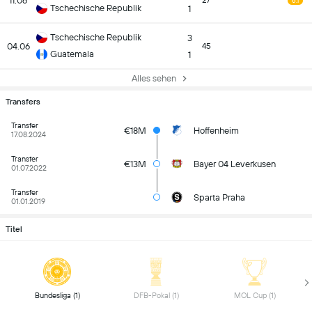
11.06
27
6.1
Tschechische Republik
1
Tschechische Republik
3
04.06
45
Guatemala
1
Alles sehen
Transfers
Transfer
€18M
Hoffenheim
17.08.2024
Transfer
€13M
Bayer 04 Leverkusen
01.07.2022
Transfer
Sparta Praha
01.01.2019
Titel
 Bundesliga (1) 
 DFB-Pokal (1) 
 MOL Cup (1) 