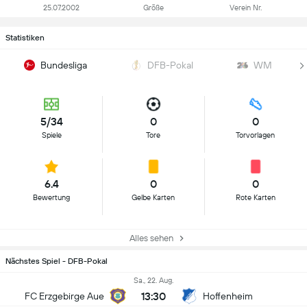
25.07.2002
Größe
Verein Nr.
Statistiken
Bundesliga
DFB-Pokal
WM
5/34
0
0
Spiele
Tore
Torvorlagen
6.4
0
0
Bewertung
Gelbe Karten
Rote Karten
Alles sehen
Nächstes Spiel - DFB-Pokal
Sa., 22. Aug.
13:30
FC Erzgebirge Aue
Hoffenheim