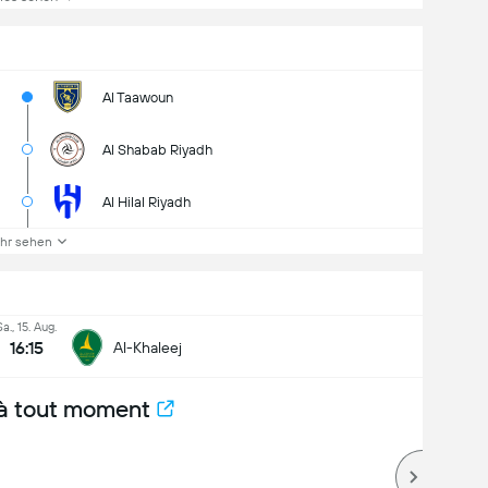
Al Taawoun
Al Shabab Riyadh
Al Hilal Riyadh
hr sehen
Sa., 15. Aug.
16:15
Al-Khaleej
à tout moment