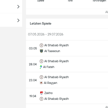
Spiele
Tore
Torvorlagen
All
Letzten Spiele
07.05.2026 - 29.07.2026
Al Shabab Riyadh
03.05
Al Taawoun
Al Shabab Riyadh
28.04
Al Fateh
Al Shabab Riyadh
23.04
Al Rayyan
Zakho
19.04
Al Shabab Riyadh
All