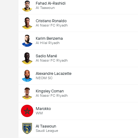
Fahad Al-Rashidi
Al Taawoun
Cristiano Ronaldo
Al Nassr FC Riyadh
Karim Benzema
Al Hilal Riyadh
Sadio Mané
Al Nassr FC Riyadh
Alexandre Lacazette
NEOM SC
Kingsley Coman
Al Nassr FC Riyadh
Marokko
WM
Al Taawoun
Saudi League