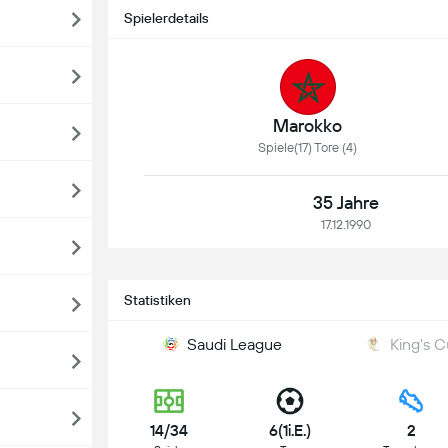
Spielerdetails
Marokko
Spiele(17) Tore (4)
35 Jahre
17.12.1990
Statistiken
Saudi League
King's 
14/34
6(1i.E.)
2