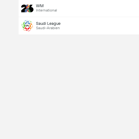
WM
International
Saudi League
Saudi-Arabien