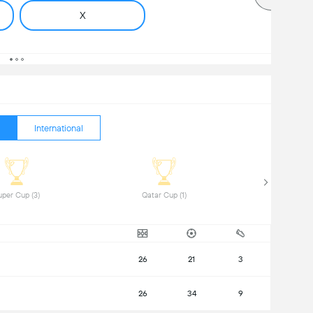
X
International
 Super Cup (3) 
 Qatar Cup (1) 
26
21
3
26
34
9