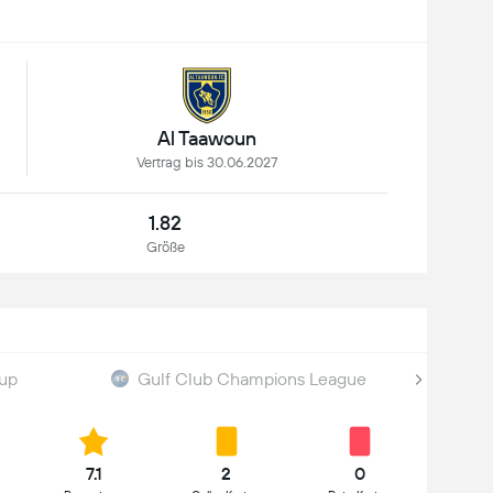
Al Taawoun
Vertrag bis 30.06.2027
1.82
Größe
Cup
Gulf Club Champions League
7.1
2
0