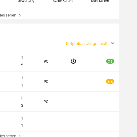
Bewertung
Gelbe Karten
Rote Karten
es sehen
8 Spiele nicht gespielt
1
90
7.6
5
1
90
6.6
1
0
90
3
1
1
es sehen