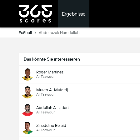
Ergebnisse
Fußball
Abderrazak Hamdallah
Das könnte Sie interessieren
Roger Martínez
Al Taawoun
Muteb Al-Mufarrij
Al Taawoun
Abdullah Al-Jadani
Al Taawoun
Zineddine Belaïd
Al Taawoun