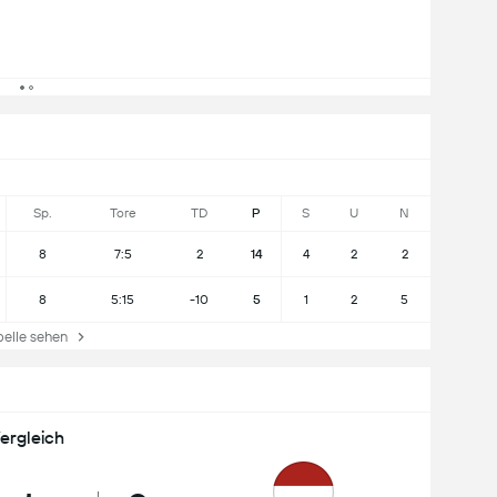
Sp.
Tore
TD
P
S
U
N
8
7:5
2
14
4
2
2
8
5:15
-10
5
1
2
5
lle sehen
ergleich