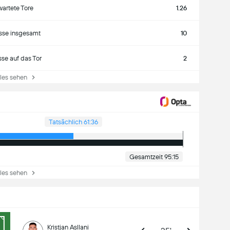
wartete Tore
1.26
sse insgesamt
10
se auf das Tor
2
es sehen
Tatsächlich 61:36
Gesamtzeit 95:15
es sehen
Kristjan Asllani