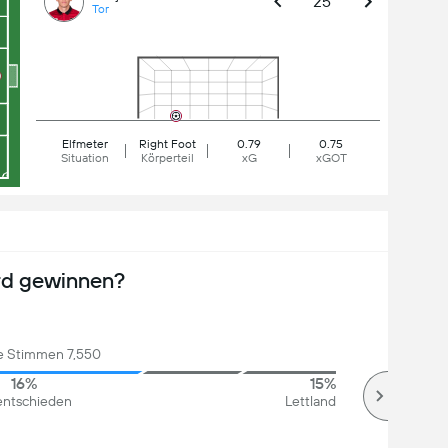
25'
Tor
Elfmeter
Right Foot
0.79
0.75
Situation
Körperteil
xG
xGOT
rd gewinnen?
 Stimmen 7,550
16%
15%
ntschieden
Lettland