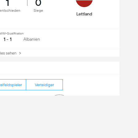
1
0
entschieden
Siege
Lettland
WM-Qualifikation
1 - 1
Albanien
es sehen
elfeldspieler
Verteidiger
sse insgesamt
2
se auf das Tor
1
Abseits
0
Vladislavs
Gutkovskis