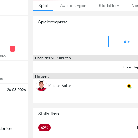
Spiel
Aufstellungen
Statistiken
Neu
Spielereignisse
Alle
nnen
Ende der 90 Minuten
Keine To
Halbzeit
en
Kristjan Asllani
26.03.2026
n
Statistiken
62%
donien