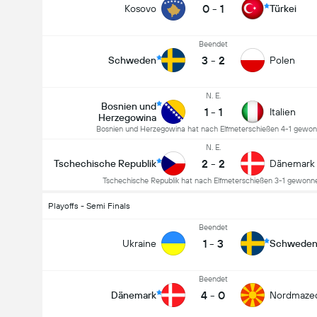
0
-
1
Kosovo
Türkei
Beendet
3
-
2
Schweden
Polen
N. E.
Bosnien und
1
-
1
Italien
Herzegowina
Bosnien und Herzegowina hat nach Elfmeterschießen 4-1 gewo
N. E.
2
-
2
Tschechische Republik
Dänemark
Tschechische Republik hat nach Elfmeterschießen 3-1 gewonn
Playoffs - Semi Finals
Beendet
1
-
3
Ukraine
Schwede
Beendet
4
-
0
Dänemark
Nordmaze