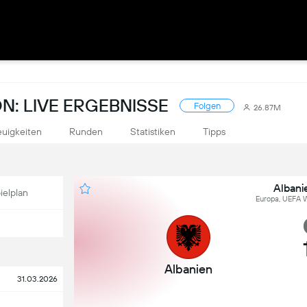
N: LIVE ERGEBNISSE
Folgen
26.87M
uigkeiten
Runden
Statistiken
Tipps
Albani
ielplan
Europa, UEFA W
Albanien
31.03.2026