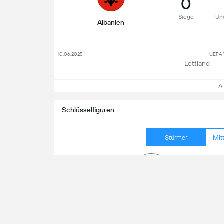
0
Siege
Un
Albanien
10.06.2025
UEFA 
Lettland
All
Schlüsselfiguren
Stürmer
Mitt
1
Schü
1
Schüs
Arbër Hoxha
0