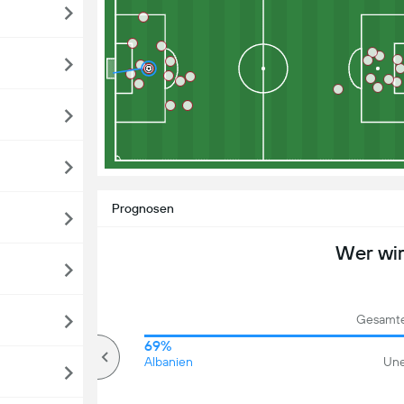
Prognosen
Wer wi
Gesamte
65%
69%
Über
Albanien
Une