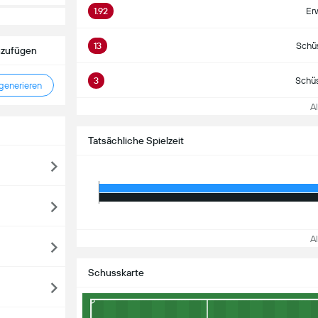
1.92
Er
13
Schü
nzufügen
3
Schüs
enerieren
All
Tatsächliche Spielzeit
All
Schusskarte