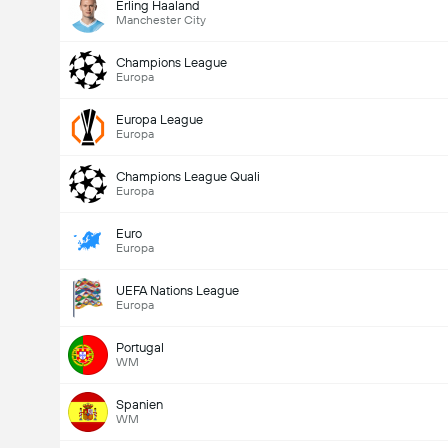
Erling Haaland
Manchester City
Champions League
Europa
Europa League
Europa
Champions League Quali
Europa
Euro
Europa
Gesamtanzahl Tore im Spiel (2.5)
UEFA Nations League
Europa
Portugal
WM
Spanien
WM