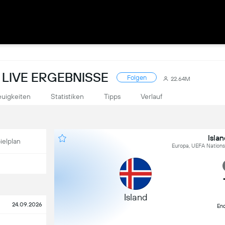
 LIVE ERGEBNISSE
Folgen
22.64M
uigkeiten
Statistiken
Tipps
Verlauf
Isla
ielplan
Europa, UEFA Nations
Island
24.09.2026
En