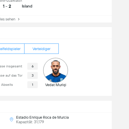
WM-Qualifikation
1 - 2
Island
es sehen
elfeldspieler
Verteidiger
sse insgesamt
6
se auf das Tor
3
Abseits
1
Vedat Muriqi
Estadio Enrique Roca de Murcia
Kapazität: 31,179