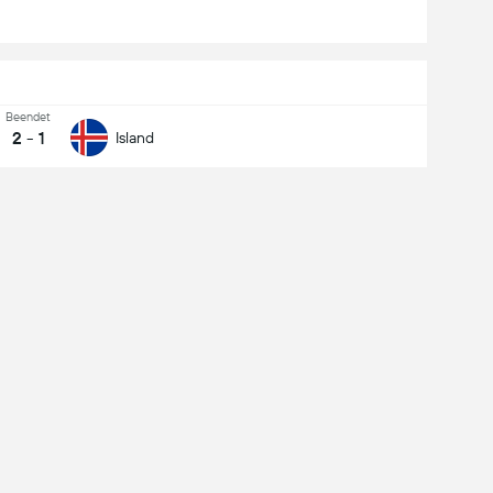
Beendet
2
-
1
Island