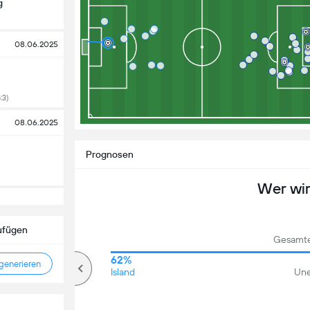
g
08.06.2025
:3)
08.06.2025
Prognosen
Wer wi
ufügen
Gesamte
70%
62%
enerieren
Über
Island
Une