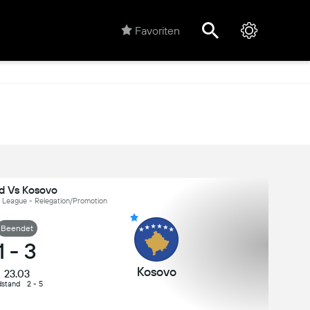
Favoriten
nd Vs Kosovo
 League - Relegation/Promotion
Beendet
1
-
3
Kosovo
23.03
dstand
2 - 5