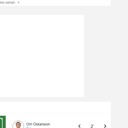
es sehen
Orri Óskarsson
2'