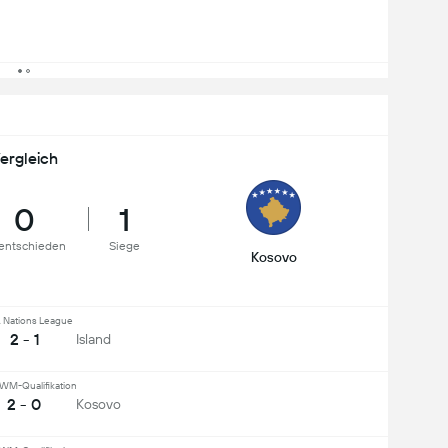
ergleich
0
1
entschieden
Siege
Kosovo
 Nations League
2 - 1
Island
WM-Qualifikation
2 - 0
Kosovo