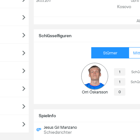
24.03.2017
UEFA 
Kosovo
All
Schlüsselfiguren
Stürmer
Mitt
1
Schü
1
Schüs
Orri Óskarsson
0
Spielinfo
Jesus Gil Manzano
Schiedsrichter