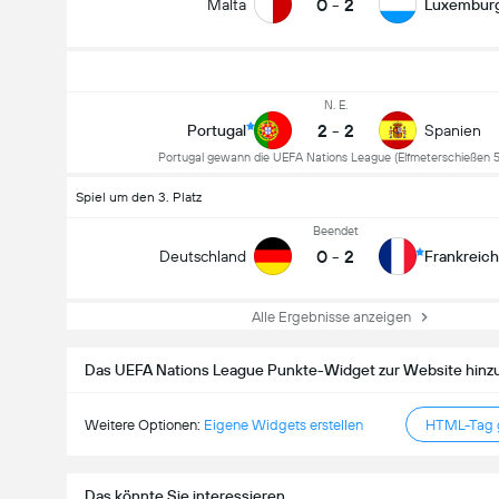
0
-
2
Malta
Luxembur
N. E.
2
-
2
Portugal
Spanien
Portugal gewann die UEFA Nations League (Elfmeterschießen 5
Spiel um den 3. Platz
Beendet
0
-
2
Deutschland
Frankreich
Gesamtanzahl Tore im Spiel (2.5)
Alle Ergebnisse anzeigen
Das UEFA Nations League Punkte-Widget zur Website hinz
Gesamte Stimmen 665
Weitere Optionen:
Eigene Widgets erstellen
HTML-Tag g
Das könnte Sie interessieren