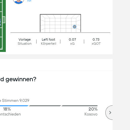
Tor
Vorlage
Left foot
0.07
0.73
Situation
Körperteil
xG
xGOT
rd gewinnen?
 Stimmen 9,029
18%
20%
ntschieden
Kosovo