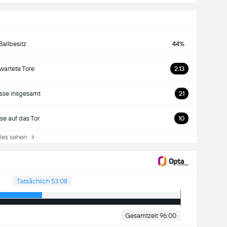
Ballbesitz
44%
wartete Tore
2.13
sse insgesamt
21
se auf das Tor
10
es sehen
Tatsächlich 53:08
Gesamtzeit 96:00