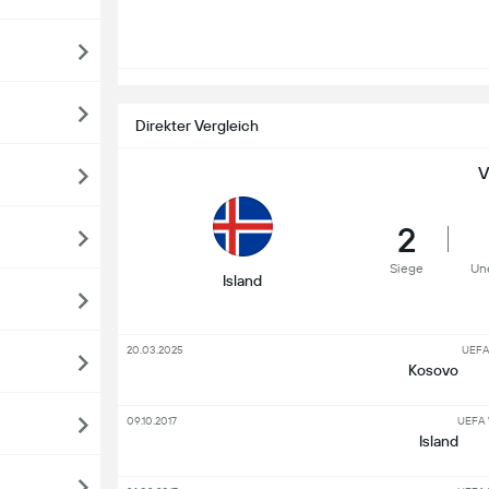
Direkter Vergleich
V
2
Siege
Un
Island
20.03.2025
UEFA
Kosovo
09.10.2017
UEFA 
Island