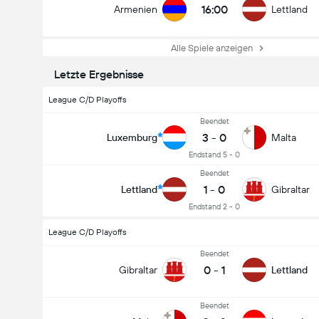
16:00
Armenien
Lettland
Alle Spiele anzeigen
Letzte Ergebnisse
League C/D Playoffs
Beendet
3
-
0
Luxemburg
Malta
Endstand 5 - 0
Beendet
1
-
0
Lettland
Gibraltar
Endstand 2 - 0
League C/D Playoffs
Beendet
0
-
1
Gibraltar
Lettland
Beendet