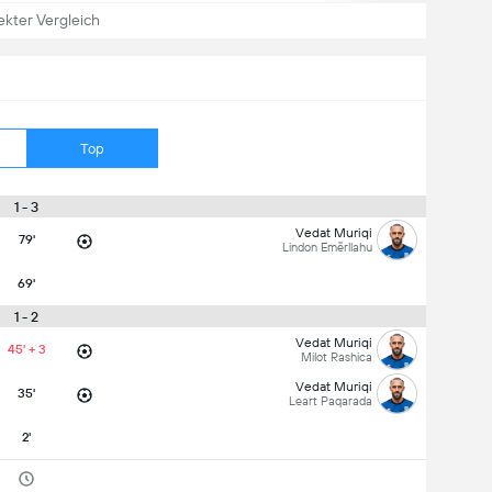
ekter Vergleich
Top
1 - 3
Vedat Muriqi
79'
Lindon Emërllahu
69'
1 - 2
Vedat Muriqi
45' + 3
Milot Rashica
Vedat Muriqi
35'
Leart Paqarada
2'