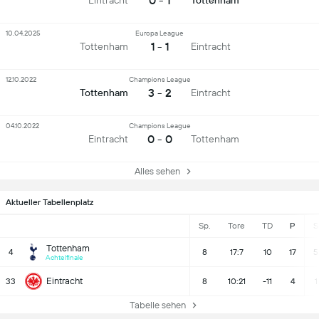
0 - 1
Eintracht
Tottenham
10.04.2025
Europa League
1 - 1
Tottenham
Eintracht
12.10.2022
Champions League
3 - 2
Tottenham
Eintracht
04.10.2022
Champions League
0 - 0
Eintracht
Tottenham
Alles sehen
Aktueller Tabellenplatz
Sp.
Tore
TD
P
S
Tottenham
4
8
17:7
10
17
5
Achtelfinale
Eintracht
33
8
10:21
-11
4
1
Tabelle sehen