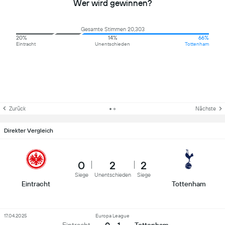
Wer wird gewinnen?
Gesamte Stimmen 20,303
20%
14%
66%
Eintracht
Unentschieden
Tottenham
Zurück
Nächste
Direkter Vergleich
0
2
2
Siege
Unentschieden
Siege
Eintracht
Tottenham
17.04.2025
Europa League