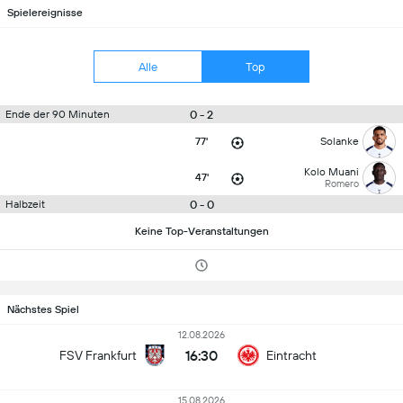
Spielereignisse
Alle
Top
0 - 2
Ende der 90 Minuten
77'
Solanke
Kolo Muani
47'
Romero
0 - 0
Halbzeit
Keine Top-Veranstaltungen
Nächstes Spiel
12.08.2026
16:30
FSV Frankfurt
Eintracht
15.08.2026