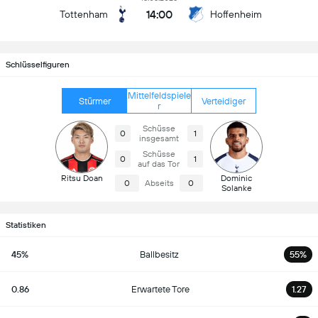
14:00
Tottenham
Hoffenheim
Schlüsselfiguren
Mittelfeldspiele
Stürmer
Verteidiger
r
Schüsse
0
1
insgesamt
Schüsse
0
1
auf das Tor
Ritsu Doan
Dominic
0
Abseits
0
Solanke
Statistiken
45%
Ballbesitz
55%
0.86
Erwartete Tore
1.27