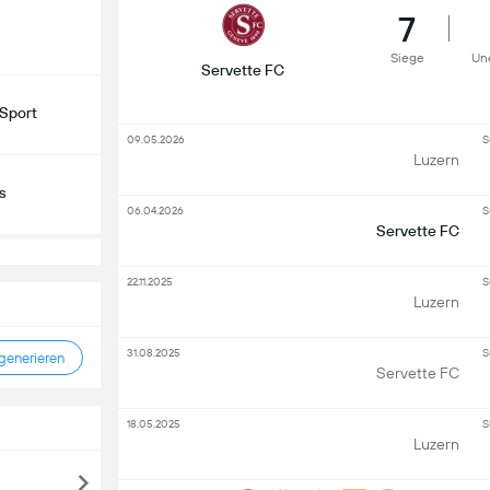
7
Siege
Un
Servette FC
Sport
09.05.2026
S
Luzern
s
06.04.2026
S
Servette FC
22.11.2025
S
Luzern
31.08.2025
S
enerieren
Servette FC
18.05.2025
S
Luzern