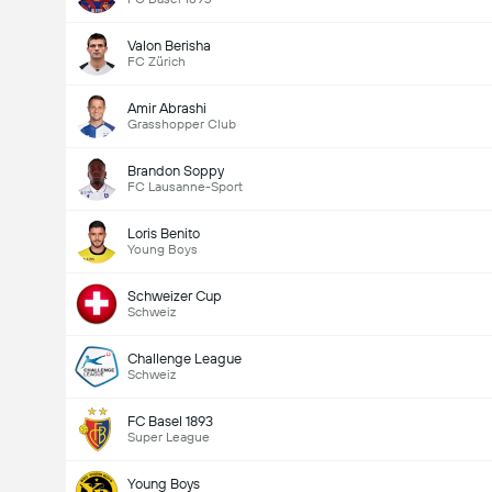
Valon Berisha
FC Zürich
Amir Abrashi
Grasshopper Club
Brandon Soppy
FC Lausanne-Sport
Loris Benito
Young Boys
Schweizer Cup
Schweiz
Challenge League
Schweiz
FC Basel 1893
Super League
Young Boys