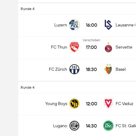
Runde 4
16:00
Luzern
Lausanne-
Verschoben
17:00
FC Thun
Servette
18:30
FC Zürich
Basel
Runde 4
12:00
Young Boys
FC Vaduz
14:30
Lugano
FC St. Gal