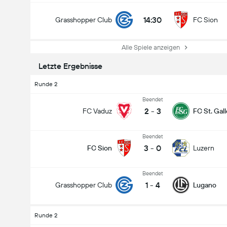
14:30
Grasshopper Club
FC Sion
Alle Spiele anzeigen
Letzte Ergebnisse
Runde 2
Beendet
2
-
3
FC Vaduz
FC St. Gal
Beendet
3
-
0
FC Sion
Luzern
Beendet
1
-
4
Grasshopper Club
Lugano
Runde 2