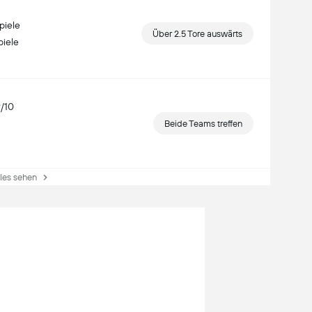
piele
Über 2.5 Tore auswärts
piele
9/10
Beide Teams treffen
es sehen