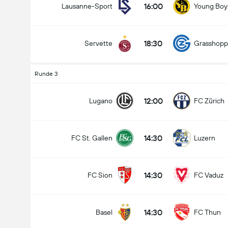
16:00
Lausanne-Sport
Young Boy
18:30
Servette
Grasshopp
Gesamtanzahl Tore im Spiel (2.5)
Runde 3
12:00
Lugano
FC Zürich
Unter
Über
14:30
FC St. Gallen
Luzern
14:30
FC Sion
FC Vaduz
14:30
Basel
FC Thun