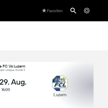
Favoriten
e FC Vs Luzern
uper League, Runde 5
 29. Aug.
16:00
Luzern