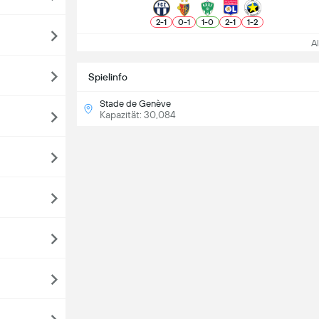
2
-
1
0
-
1
1
-
0
2
-
1
1
-
2
All
Spielinfo
Stade de Genève
Kapazität: 30,084