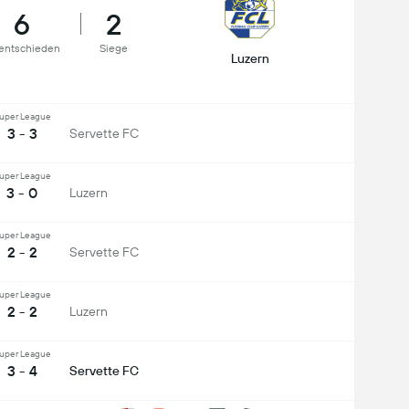
6
2
entschieden
Siege
Luzern
uper League
3 - 3
Servette FC
uper League
3 - 0
Luzern
uper League
2 - 2
Servette FC
uper League
2 - 2
Luzern
uper League
3 - 4
Servette FC