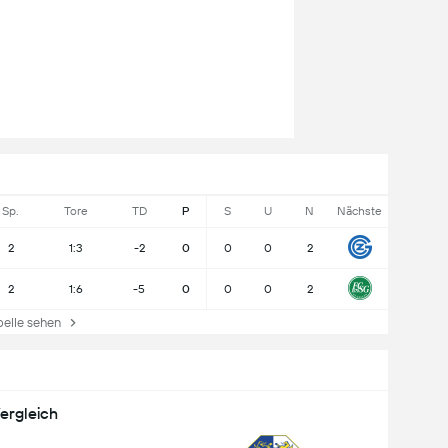
Sp.
Tore
TD
P
S
U
N
Nächste
2
1:3
-2
0
0
0
2
2
1:6
-5
0
0
0
2
lle sehen
ergleich