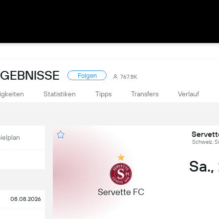
RGEBNISSE
Folgen
767.8K
igkeiten
Statistiken
Tipps
Transfers
Verlauf
Servett
ielplan
Schweiz, S
Sa.,
Servette FC
08.08.2026