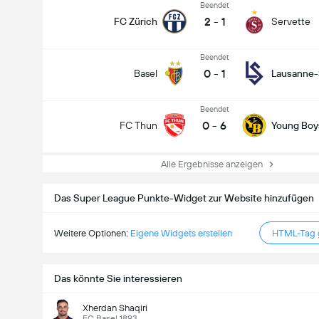
Beendet
2
-
1
FC Zürich
Servette
Beendet
0
-
1
Basel
Lausanne-
Beendet
0
-
6
FC Thun
Young Boy
Alle Ergebnisse anzeigen
Das Super League Punkte-Widget zur Website hinzufügen
Weitere Optionen:
Eigene Widgets erstellen
HTML-Tag g
Das könnte Sie interessieren
Xherdan Shaqiri
FC Basel 1893