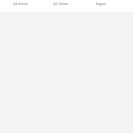
AS Roma
AC Milan
Napoli