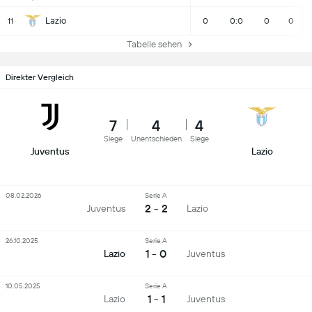
Lazio
11
0
0:0
0
0
Tabelle sehen
Direkter Vergleich
7
4
4
Siege
Unentschieden
Siege
Juventus
Lazio
08.02.2026
Serie A
2 - 2
Juventus
Lazio
26.10.2025
Serie A
1 - 0
Lazio
Juventus
10.05.2025
Serie A
1 - 1
Lazio
Juventus