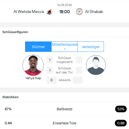
16.08.2026
18:00
Al Wehda Mecca
Al Shabab
Schlüsselfiguren
Mittelfeldspiele
Stürmer
Verteidiger
r
Schüsse
1
insgesamt
Schüsse
1
auf das Tor
Yahya Naji
0
Abseits
Statistiken
47%
Ballbesitz
53%
0.44
Erwartete Tore
0.88