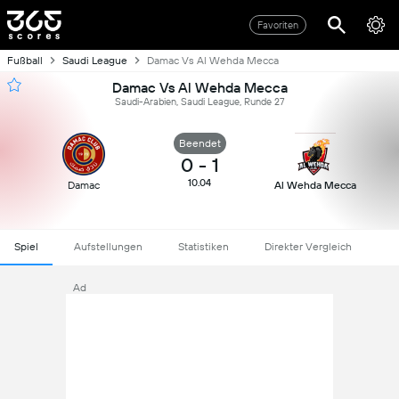
Favoriten
Fußball
Saudi League
Damac Vs Al Wehda Mecca
Damac Vs Al Wehda Mecca
Saudi-Arabien, Saudi League, Runde 27
Beendet
0
-
1
10.04
Damac
Al Wehda Mecca
Spiel
Aufstellungen
Statistiken
Direkter Vergleich
Ad