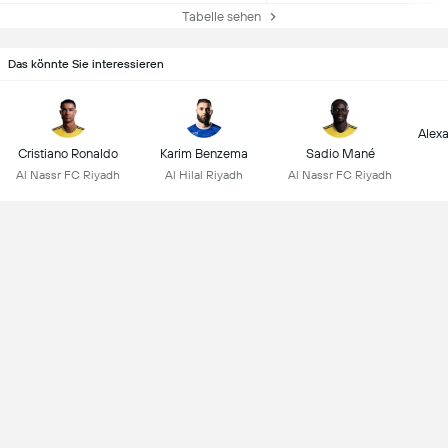
Tabelle sehen
Das könnte Sie interessieren
Alex
Cristiano Ronaldo
Karim Benzema
Sadio Mané
Al Nassr FC Riyadh
Al Hilal Riyadh
Al Nassr FC Riyadh