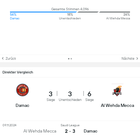
Gesamte Stimmen 4,096
56%
18%
26%
Damac
Unentschieden
Al Wehda Mecca
Zurück
Nächste
Direkter Vergleich
3
3
6
Siege
Unentschieden
Siege
Damac
Al Wehda Mecca
09.11.2024
Saudi League
2 - 3
Al Wehda Mecca
Damac