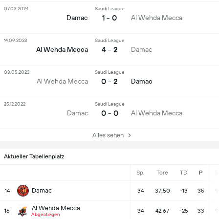
07.03.2024
Saudi League
1 - 0
Damac
Al Wehda Mecca
14.09.2023
Saudi League
4 - 2
Al Wehda Mecca
Damac
03.05.2023
Saudi League
0 - 2
Al Wehda Mecca
Damac
25.12.2022
Saudi League
0 - 0
Damac
Al Wehda Mecca
Alles sehen
Aktueller Tabellenplatz
Sp.
Tore
TD
P
S
Damac
14
34
37:50
-13
35
9
Al Wehda Mecca
16
34
42:67
-25
33
9
Abgestiegen