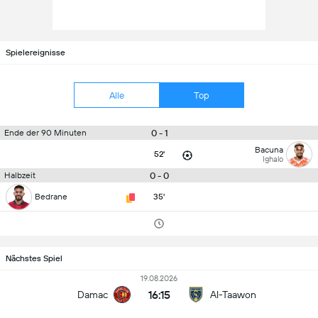
Spielereignisse
Alle
Top
0 - 1
Ende der 90 Minuten
Bacuna
52'
Ighalo
0 - 0
Halbzeit
Bedrane
35'
Nächstes Spiel
19.08.2026
16:15
Damac
Al-Taawon