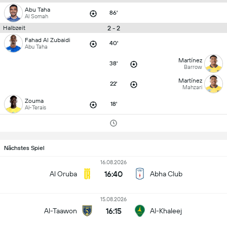
Abu Taha
86'
Al Somah
2 - 2
Halbzeit
Fahad Al Zubaidi
40'
Abu Taha
Martínez
38'
Barrow
Martínez
22'
Mahzari
Zouma
18'
Al-Terais
Nächstes Spiel
16.08.2026
16:40
Al Oruba
Abha Club
15.08.2026
16:15
Al-Taawon
Al-Khaleej