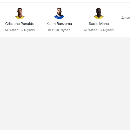
Alex
Cristiano Ronaldo
Karim Benzema
Sadio Mané
Al Nassr FC Riyadh
Al Hilal Riyadh
Al Nassr FC Riyadh