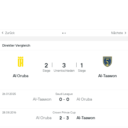
Zurück
Nächste
Direkter Vergleich
2
3
1
Siege
Unentschieden
Siege
Al Oruba
Al-Taawon
26.01.2025
Saudi League
0 - 0
Al-Taawon
Al Oruba
28.08.2016
Crown Prince Cup
2 - 3
Al Oruba
Al-Taawon