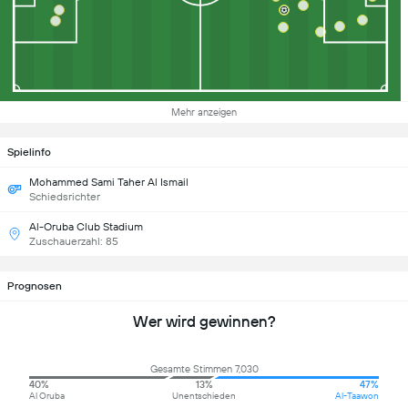
Mehr anzeigen
Spielinfo
Mohammed Sami Taher Al Ismail
Schiedsrichter
Al-Oruba Club Stadium
Zuschauerzahl: 85
Prognosen
Wer wird gewinnen?
Gesamte Stimmen 7,030
40%
13%
47%
Al Oruba
Unentschieden
Al-Taawon