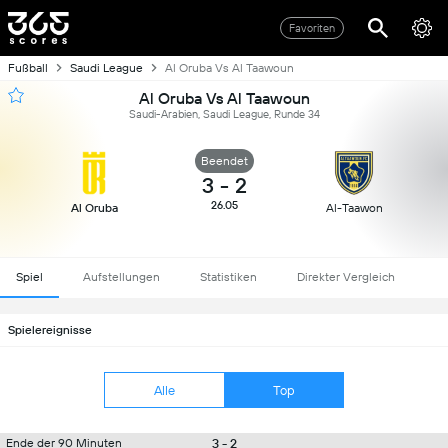
Favoriten
Fußball
Saudi League
Al Oruba Vs Al Taawoun
Al Oruba Vs Al Taawoun
Saudi-Arabien, Saudi League, Runde 34
Beendet
3
-
2
26.05
Al Oruba
Al-Taawon
Spiel
Aufstellungen
Statistiken
Direkter Vergleich
Spielereignisse
Alle
Top
3 - 2
Ende der 90 Minuten