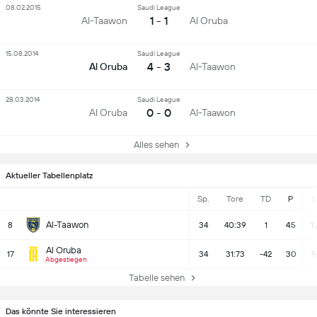
08.02.2015
Saudi League
1 - 1
Al-Taawon
Al Oruba
15.08.2014
Saudi League
4 - 3
Al Oruba
Al-Taawon
28.03.2014
Saudi League
0 - 0
Al Oruba
Al-Taawon
Alles sehen
Aktueller Tabellenplatz
Sp.
Tore
TD
P
S
Al-Taawon
8
34
40:39
1
45
1
Al Oruba
17
34
31:73
-42
30
9
Abgestiegen
Tabelle sehen
Das könnte Sie interessieren