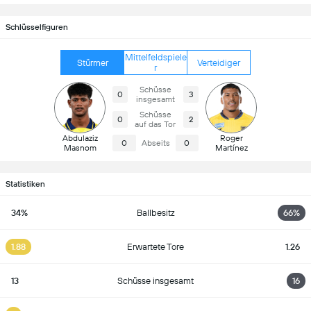
Schlüsselfiguren
Mittelfeldspiele
Stürmer
Verteidiger
r
Schüsse
0
3
insgesamt
Schüsse
0
2
auf das Tor
Abdulaziz
Roger
0
Abseits
0
Masnom
Martínez
Statistiken
34%
Ballbesitz
66%
1.88
Erwartete Tore
1.26
13
Schüsse insgesamt
16