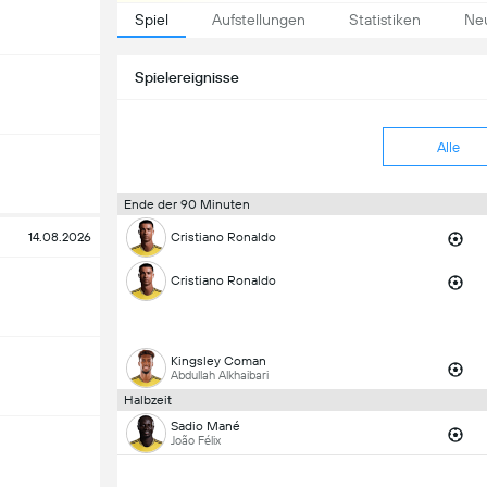
Spiel
Aufstellungen
Statistiken
Neu
Spielereignisse
Alle
Ende der 90 Minuten
14.08.2026
Cristiano Ronaldo
Cristiano Ronaldo
Kingsley Coman
Abdullah Alkhaibari
Halbzeit
Sadio Mané
João Félix