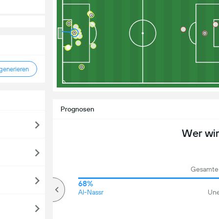
enerieren
Prognosen
Wer wi
Gesamte 
71%
68%
Über
Al-Nassr
Une