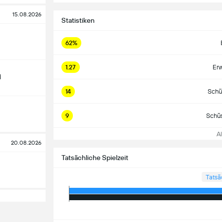
15.08.2026
Statistiken
62%
1.27
Erw
d
14
Schü
9
Schüs
All
20.08.2026
Tatsächliche Spielzeit
Tatsä