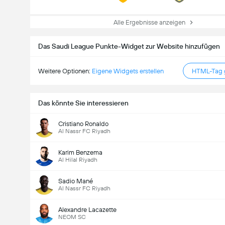
Alle Ergebnisse anzeigen
Das Saudi League Punkte-Widget zur Website hinzufügen
Weitere Optionen:
Eigene Widgets erstellen
HTML-Tag g
Das könnte Sie interessieren
Cristiano Ronaldo
Al Nassr FC Riyadh
Gesamtanzahl Tore im Spiel (2.5)
Karim Benzema
Al Hilal Riyadh
Gesamte Stimmen 10,017
Sadio Mané
Al Nassr FC Riyadh
Alexandre Lacazette
NEOM SC