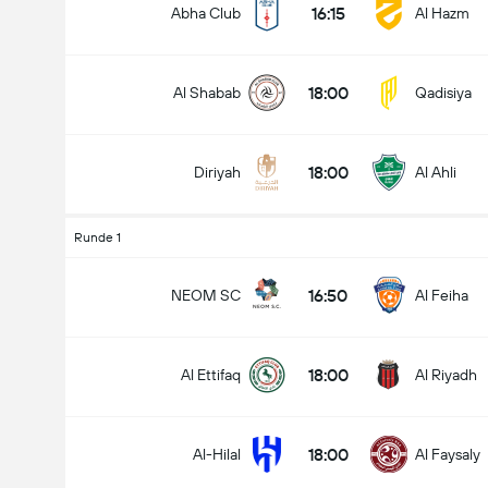
16:15
Abha Club
Al Hazm
18:00
Al Shabab
Qadisiya
18:00
Diriyah
Al Ahli
Runde 1
16:50
NEOM SC
Al Feiha
18:00
Al Ettifaq
Al Riyadh
18:00
Al-Hilal
Al Faysaly