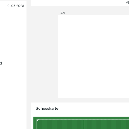
All
21.05.2026
Ad
d
Schusskarte