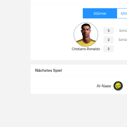
Stürmer
Mitt
5
Schü
2
Schüs
Cristiano Ronaldo
2
Nächstes Spiel
Al-Nassr
Damac