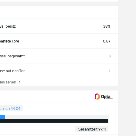
Ballbesitz
38%
artete Tore
0.87
sse insgesamt
3
se auf das Tor
1
es sehen
chlich 44:04
Gesamtzeit 97:11