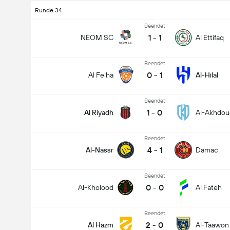
Runde 34
Beendet
1
-
1
NEOM SC
Al Ettifaq
Beendet
0
-
1
Al Feiha
Al-Hilal
Beendet
1
-
0
Al Riyadh
Al-Akhdou
Beendet
4
-
1
Al-Nassr
Damac
Beendet
0
-
0
Al-Kholood
Al Fateh
Beendet
2
-
0
Al Hazm
Al-Taawon