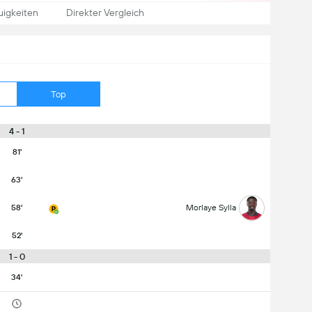
igkeiten
Direkter Vergleich
Top
4 - 1
81'
63'
58'
Morlaye Sylla
52'
1 - 0
34'