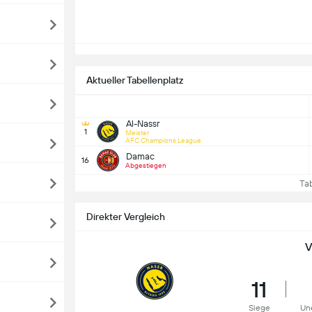
Aktueller Tabellenplatz
Al-Nassr
1
Meister
AFC Champions League
Damac
16
Abgestiegen
Tabe
Direkter Vergleich
V
11
Siege
Un