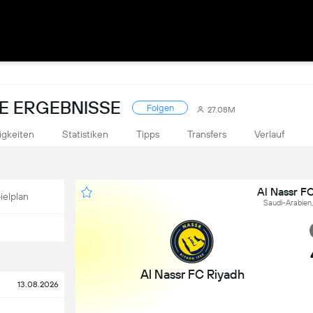
VE ERGEBNISSE
Folgen
27.08M
igkeiten
Statistiken
Tipps
Transfers
Verlauf
Al Nassr F
ielplan
Saudi-Arabien
Al Nassr FC Riyadh
13.08.2026