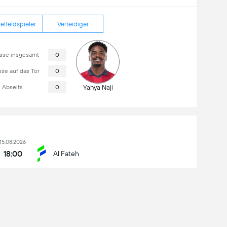
elfeldspieler
Verteidiger
sse insgesamt
0
se auf das Tor
0
Abseits
0
Yahya Naji
15.08.2026
18:00
Al Fateh
19.08.2026
16:15
Al-Taawon