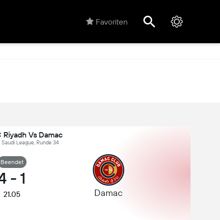
Favoriten
C Riyadh Vs Damac
, Saudi League, Runde 34
Beendet
4
-
1
Damac
21.05