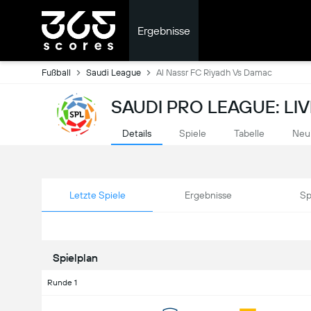
Ergebnisse
Fußball
Saudi League
Al Nassr FC Riyadh Vs Damac
SAUDI PRO LEAGUE: LI
Details
Spiele
Tabelle
Neu
Letzte Spiele
Ergebnisse
Sp
Spielplan
Runde 1