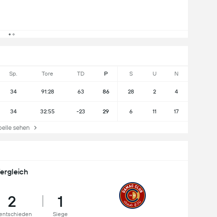
Sp.
Tore
TD
P
S
U
N
34
91:28
63
86
28
2
4
34
32:55
-23
29
6
11
17
lle sehen
ergleich
2
1
entschieden
Siege