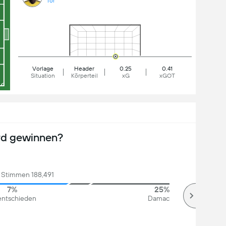
Tor
Vorlage
Header
0.25
0.41
Situation
Körperteil
xG
xGOT
rd gewinnen?
Stimmen 188,491
7%
25%
ntschieden
Damac