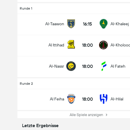
Runde 1
16:15
Al-Taawon
Al-Khaleej
18:00
Al Ittihad
Al-Kholoo
18:00
Al-Nassr
Al Fateh
Runde 2
18:00
Al Feiha
Al-Hilal
Alle Spiele anzeigen
Letzte Ergebnisse