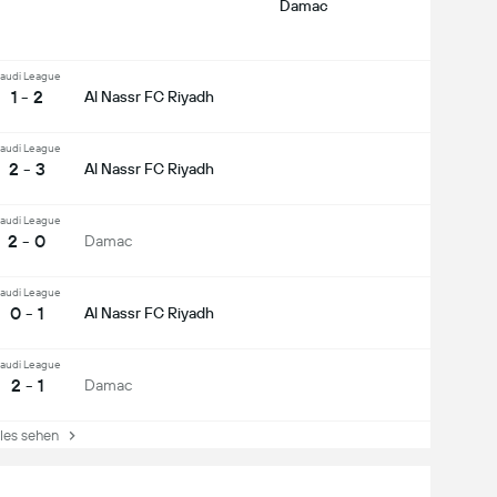
Damac
audi League
1 - 2
Al Nassr FC Riyadh
audi League
2 - 3
Al Nassr FC Riyadh
audi League
2 - 0
Damac
audi League
0 - 1
Al Nassr FC Riyadh
audi League
2 - 1
Damac
es sehen