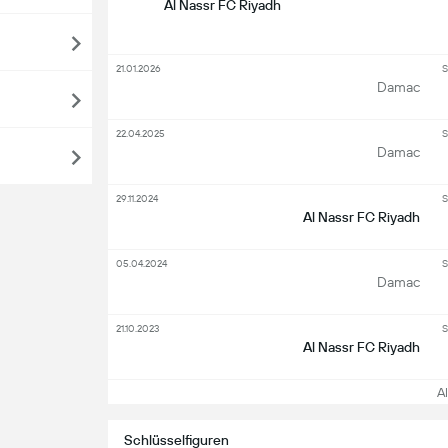
Al Nassr FC Riyadh
21.01.2026
S
Damac
22.04.2025
S
Damac
29.11.2024
S
Al Nassr FC Riyadh
05.04.2024
S
Damac
21.10.2023
S
Al Nassr FC Riyadh
All
Schlüsselfiguren