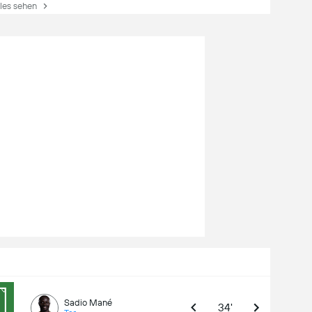
es sehen
Sadio Mané
34'