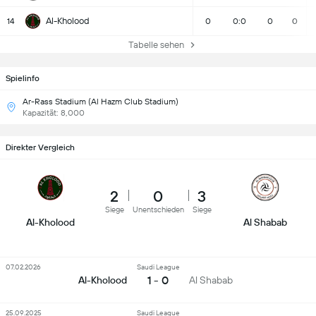
Al-Kholood
14
0
0:0
0
0
Tabelle sehen
Spielinfo
Ar-Rass Stadium (Al Hazm Club Stadium)
Kapazität: 8,000
Direkter Vergleich
2
0
3
Siege
Unentschieden
Siege
Al-Kholood
Al Shabab
07.02.2026
Saudi League
1 - 0
Al-Kholood
Al Shabab
25.09.2025
Saudi League