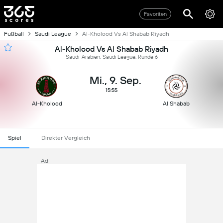
Favoriten
Fußball
Saudi League
Al-Kholood Vs Al Shabab Riyadh
Al-Kholood Vs Al Shabab Riyadh
Saudi-Arabien, Saudi League, Runde 6
Mi., 9. Sep.
15:55
Al-Kholood
Al Shabab
Spiel
Direkter Vergleich
Ad