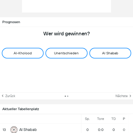
Prognosen
Wer wird gewinnen?
Al-Kholood
Unentschieden
Al Shabab
Zurück
Nächste
Aktueller Tabellenplatz
Sp.
Tore
TD
P
Al Shabab
13
0
0:0
0
0