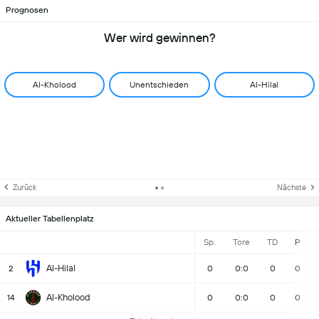
Prognosen
Wer wird gewinnen?
Al-Kholood
Unentschieden
Al-Hilal
Zurück
Nächste
Aktueller Tabellenplatz
Sp.
Tore
TD
P
Al-Hilal
2
0
0:0
0
0
Al-Kholood
14
0
0:0
0
0