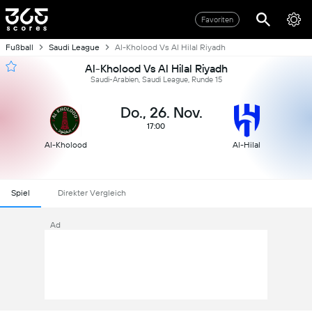
Favoriten
Fußball
Saudi League
Al-Kholood Vs Al Hilal Riyadh
Al-Kholood Vs Al Hilal Riyadh
Saudi-Arabien, Saudi League, Runde 15
Do., 26. Nov.
17:00
Al-Kholood
Al-Hilal
Spiel
Direkter Vergleich
Ad