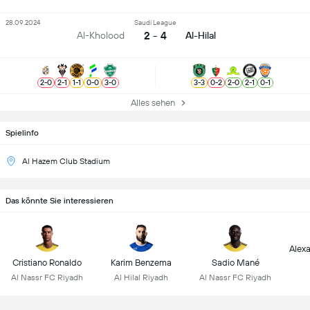
28.09.2024
Saudi League
2 - 4
Al-Kholood
Al-Hilal
2
-
0
2
-
1
1
-
1
0
-
0
3
-
0
3
-
3
0
-
2
2
-
0
2
-
1
0
-
1
Alles sehen
Spielinfo
Al Hazem Club Stadium
Das könnte Sie interessieren
Alex
Cristiano Ronaldo
Karim Benzema
Sadio Mané
Al Nassr FC Riyadh
Al Hilal Riyadh
Al Nassr FC Riyadh