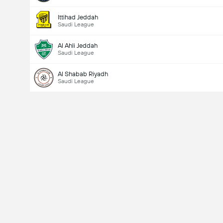
Ittihad Jeddah
Saudi League
Al Ahli Jeddah
Saudi League
Al Shabab Riyadh
Saudi League