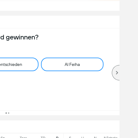
rd gewinnen?
ntschieden
Al Feiha