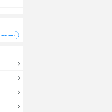
enerieren