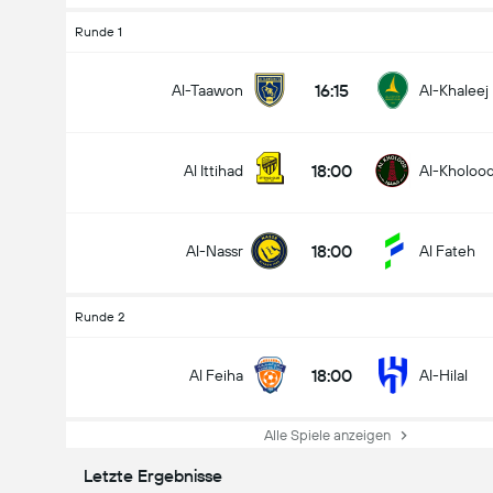
Runde 1
16:15
Al-Taawon
Al-Khaleej
18:00
Al Ittihad
Al-Kholoo
18:00
Al-Nassr
Al Fateh
Runde 2
18:00
Al Feiha
Al-Hilal
Alle Spiele anzeigen
Letzte Ergebnisse