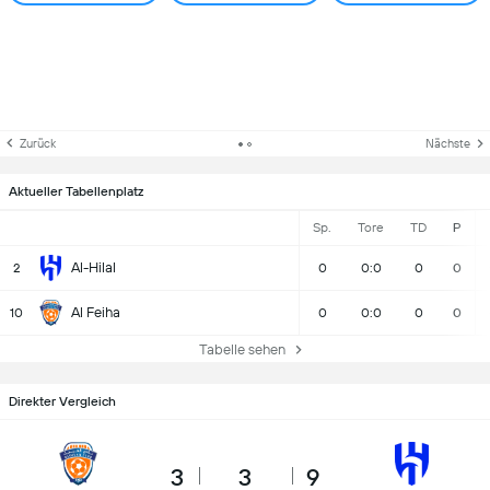
Zurück
Nächste
Aktueller Tabellenplatz
Sp.
Tore
TD
P
Al-Hilal
2
0
0:0
0
0
Al Feiha
10
0
0:0
0
0
Tabelle sehen
Direkter Vergleich
3
3
9