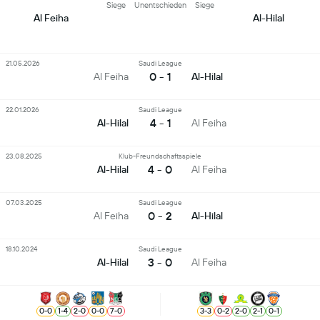
Siege
Unentschieden
Siege
Al Feiha
Al-Hilal
21.05.2026
Saudi League
0 - 1
Al Feiha
Al-Hilal
22.01.2026
Saudi League
4 - 1
Al-Hilal
Al Feiha
23.08.2025
Klub-Freundschaftsspiele
4 - 0
Al-Hilal
Al Feiha
07.03.2025
Saudi League
0 - 2
Al Feiha
Al-Hilal
18.10.2024
Saudi League
3 - 0
Al-Hilal
Al Feiha
0
-
0
1
-
4
2
-
0
0
-
0
7
-
0
3
-
3
0
-
2
2
-
0
2
-
1
0
-
1