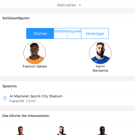
Alles sehen
Schlüsselfiguren
Mittelfeldspiele
Stürmer
Verteidiger
r
Fashion Sakala
Karim
Benzema
Spielinfo
Al Majma'ah Sports City Stadium
Kapazität: 7,000
Das könnte Sie interessieren