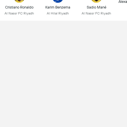
Alex
Cristiano Ronaldo
Karim Benzema
Sadio Mané
Al Nassr FC Riyadh
Al Hilal Riyadh
Al Nassr FC Riyadh