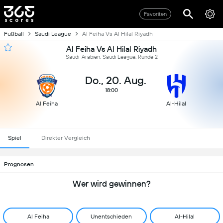
Favoriten
Fußball
Saudi League
Al Feiha Vs Al Hilal Riyadh
Al Feiha Vs Al Hilal Riyadh
Saudi-Arabien, Saudi League, Runde 2
Do., 20. Aug.
18:00
Al Feiha
Al-Hilal
Spiel
Direkter Vergleich
Prognosen
Wer wird gewinnen?
Al Feiha
Unentschieden
Al-Hilal