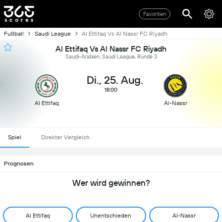
Favoriten
Fußball
Saudi League
Al Ettifaq Vs Al Nassr FC Riyadh
Al Ettifaq Vs Al Nassr FC Riyadh
Saudi-Arabien, Saudi League, Runde 3
Di., 25. Aug.
18:00
Al Ettifaq
Al-Nassr
Spiel
Direkter Vergleich
Prognosen
Wer wird gewinnen?
Al Ettifaq
Unentschieden
Al-Nassr