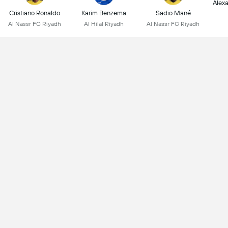
Alex
Cristiano Ronaldo
Karim Benzema
Sadio Mané
Al Nassr FC Riyadh
Al Hilal Riyadh
Al Nassr FC Riyadh