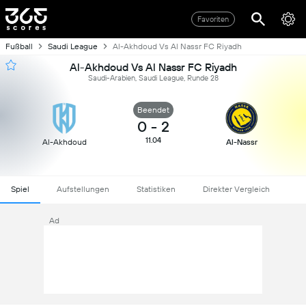
Favoriten
Fußball
Saudi League
Al-Akhdoud Vs Al Nassr FC Riyadh
Al-Akhdoud Vs Al Nassr FC Riyadh
Saudi-Arabien, Saudi League, Runde 28
Beendet
0
-
2
11.04
Al-Akhdoud
Al-Nassr
Spiel
Aufstellungen
Statistiken
Direkter Vergleich
Ad