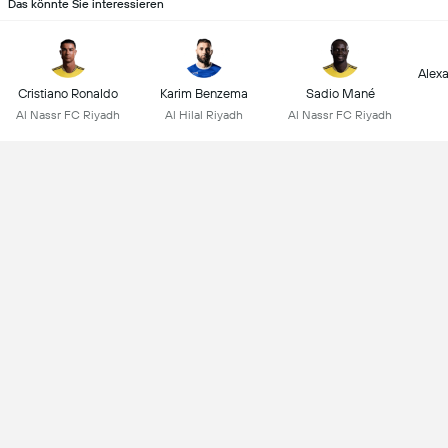
Das könnte Sie interessieren
Alex
Cristiano Ronaldo
Karim Benzema
Sadio Mané
Al Nassr FC Riyadh
Al Hilal Riyadh
Al Nassr FC Riyadh