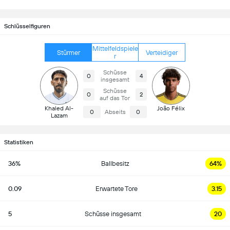
Schlüsselfiguren
Mittelfeldspiele
Stürmer
Verteidiger
r
Schüsse
0
4
insgesamt
Schüsse
0
2
auf das Tor
Khaled Al-
João Félix
0
Abseits
0
Lazam
Statistiken
36%
Ballbesitz
64%
0.09
Erwartete Tore
3.15
5
Schüsse insgesamt
20