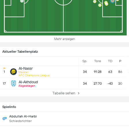
Mehr anzeigen
Aktueller Tabellenplatz
Sp.
Tore
TD
P
Al-Nassr
1
34
91:28
63
86
Meister
AFC Champions League
Al-Akhdoud
17
34
27:70
-43
20
Abgestiegen
Tabelle sehen
Spielinfo
Abdullah Al-Harbi
Schiedsrichter