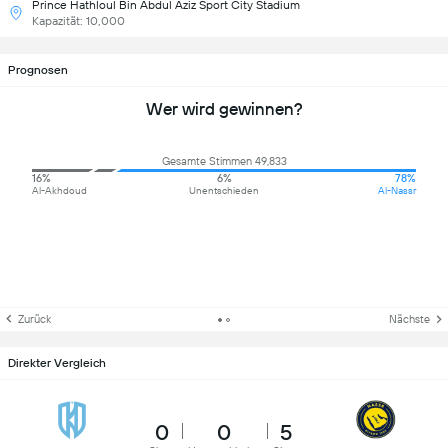
Prince Hathloul Bin Abdul Aziz Sport City Stadium
Kapazität: 10,000
Prognosen
Wer wird gewinnen?
Gesamte Stimmen 49,833
16%
6%
78%
Al-Akhdoud
Unentschieden
Al-Nassr
Zurück
Nächste
Direkter Vergleich
0
0
5