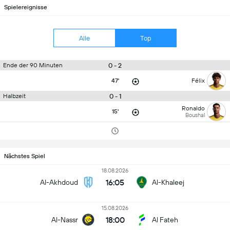
Spielereignisse
Alle
Top
0 - 2
Ende der 90 Minuten
47'
Félix
0 - 1
Halbzeit
Ronaldo
15'
Boushal
Nächstes Spiel
18.08.2026
16:05
Al-Akhdoud
Al-Khaleej
15.08.2026
18:00
Al-Nassr
Al Fateh