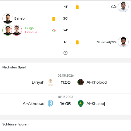
41'
Gül
Bahebri
30'
Guga
24'
Enrique
17'
M. Al Qaydhi
Nächstes Spiel
08.08.2026
11:00
Diriyah
Al-Kholood
18.08.2026
16:05
Al-Akhdoud
Al-Khaleej
Schlüsselfiguren