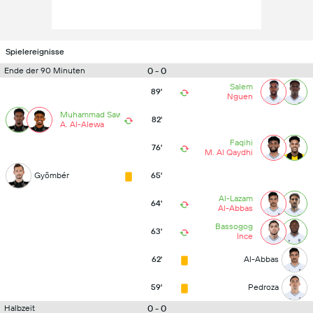
Spielereignisse
0 - 0
Ende der 90 Minuten
Salem
89'
Nguen
Muhammad Sawan
82'
A. Al-Alewa
Faqihi
76'
M. Al Qaydhi
Gyömbér
65'
Al-Lazam
64'
Al-Abbas
Bassogog
63'
Ince
62'
Al-Abbas
59'
Pedroza
0 - 0
Halbzeit