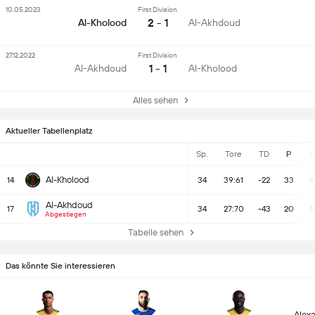
10.05.2023
First Division
2 - 1
Al-Kholood
Al-Akhdoud
27.12.2022
First Division
1 - 1
Al-Akhdoud
Al-Kholood
Alles sehen
Aktueller Tabellenplatz
Sp.
Tore
TD
P
S
Al-Kholood
14
34
39:61
-22
33
9
Al-Akhdoud
17
34
27:70
-43
20
5
Abgestiegen
Tabelle sehen
Das könnte Sie interessieren
Alex