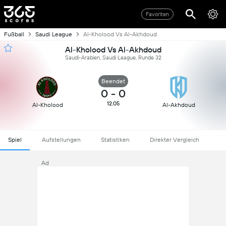
Favoriten
Fußball
Saudi League
Al-Kholood Vs Al-Akhdoud
Al-Kholood Vs Al-Akhdoud
Saudi-Arabien, Saudi League, Runde 32
Beendet
0
-
0
12.05
Al-Kholood
Al-Akhdoud
Spiel
Aufstellungen
Statistiken
Direkter Vergleich
Ad