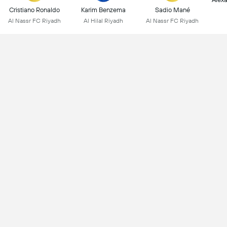
Cristiano Ronaldo
Karim Benzema
Sadio Mané
Al Nassr FC Riyadh
Al Hilal Riyadh
Al Nassr FC Riyadh