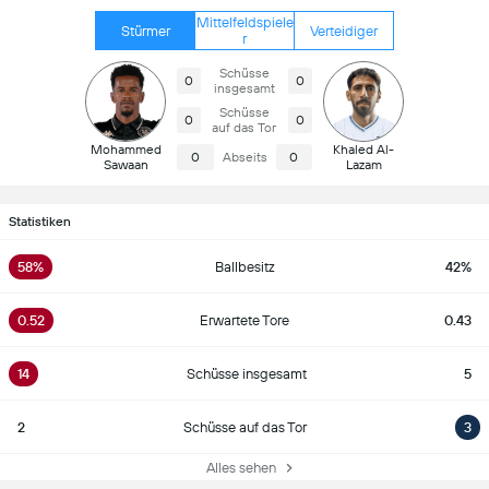
Mittelfeldspiele
Stürmer
Verteidiger
r
Schüsse
0
0
insgesamt
Schüsse
0
0
auf das Tor
Mohammed
Khaled Al-
0
Abseits
0
Sawaan
Lazam
Statistiken
58%
Ballbesitz
42%
0.52
Erwartete Tore
0.43
14
Schüsse insgesamt
5
2
Schüsse auf das Tor
3
Alles sehen