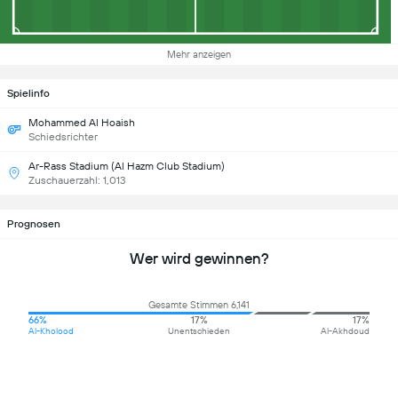
Mehr anzeigen
Spielinfo
Mohammed Al Hoaish
Schiedsrichter
Ar-Rass Stadium (Al Hazm Club Stadium)
Zuschauerzahl: 1,013
Prognosen
Wer wird gewinnen?
Gesamte Stimmen 6,141
66%
17%
17%
Al-Kholood
Unentschieden
Al-Akhdoud