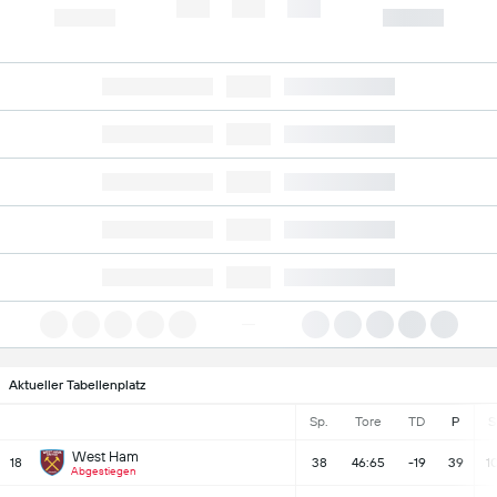
Aktueller Tabellenplatz
Sp.
Tore
TD
P
S
West Ham
18
38
46:65
-19
39
1
Abgestiegen