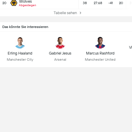
Wolves
20
38
27:68
-41
20
3
Abgestiegen
Tabelle sehen
Das könnte Sie interessieren
Vi
Erling Haaland
Gabriel Jesus
Marcus Rashford
Manchester City
Arsenal
Manchester United