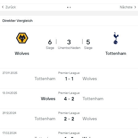
Zurück
Nächste
Direkter Vergleich
6
3
5
Siege
Unentschieden
Siege
Wolves
Tottenham
27.09.2025
Premier League
1 - 1
Tottenham
Wolves
13.04.2025
Premier League
4 - 2
Wolves
Tottenham
29.12.2024
Premier League
2 - 2
Tottenham
Wolves
17.02.2024
Premier League