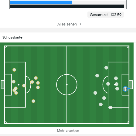
Gesamtzeit 103:59
Alles sehen
Schusskarte
Mehr anzeigen