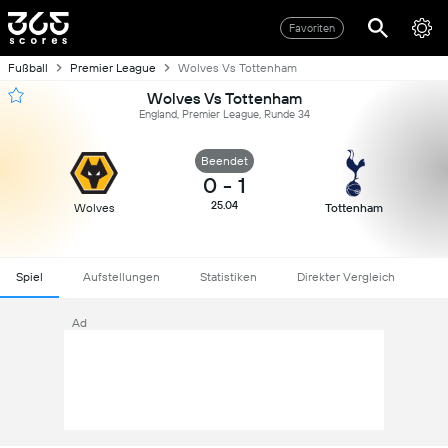
Favoriten
Fußball
Premier League
Wolves Vs Tottenham
Wolves Vs Tottenham
England, Premier League, Runde 34
Beendet
0
-
1
25.04
Wolves
Tottenham
Spiel
Aufstellungen
Statistiken
Direkter Vergleich
Ad