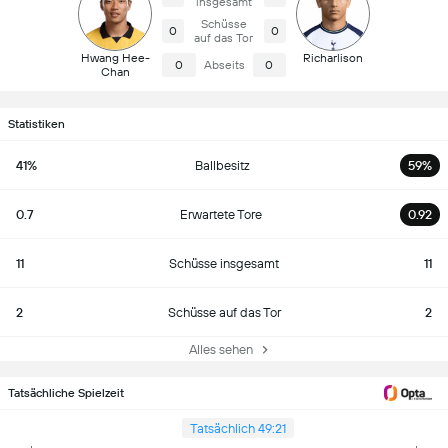
insgesamt
Schüsse
0
0
auf das Tor
Hwang Hee-
Richarlison
0
Abseits
0
Chan
Statistiken
41%
Ballbesitz
59%
0.7
Erwartete Tore
0.92
11
Schüsse insgesamt
11
2
Schüsse auf das Tor
2
Alles sehen
Tatsächliche Spielzeit
Tatsächlich 49:21