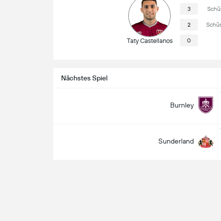
3
Schü
2
Schüs
Taty Castellanos
0
Nächstes Spiel
Burnley
Sunderland
Spielinfo
Thomas Bramall
Schiedsrichter
TV Kanal