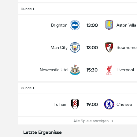
Runde 1
13:00
Brighton
Aston Villa
13:00
Man City
Bournemo
15:30
Newcastle Utd
Liverpool
Runde 1
19:00
Fulham
Chelsea
Alle Spiele anzeigen
Letzte Ergebnisse