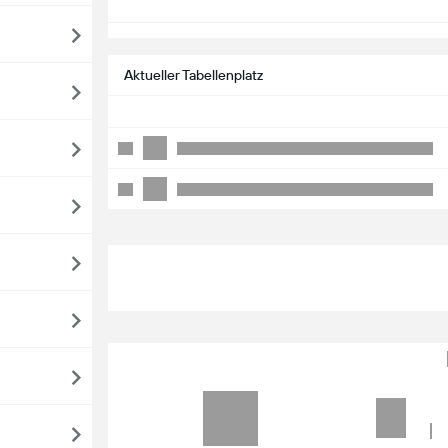
Aktueller Tabellenplatz