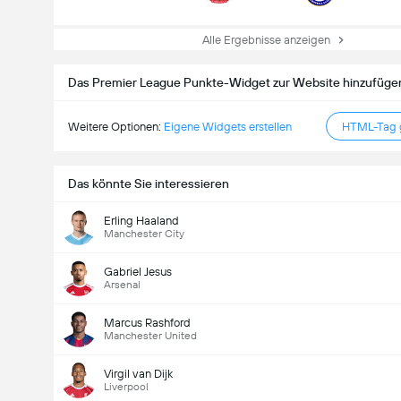
Alle Ergebnisse anzeigen
Das Premier League Punkte-Widget zur Website hinzufüge
Weitere Optionen:
Eigene Widgets erstellen
HTML-Tag g
Das könnte Sie interessieren
Gesamtanzahl Tore im Spiel (2.5)
Erling Haaland
Manchester City
Gabriel Jesus
Gesamte Stimmen 1,198
Arsenal
Marcus Rashford
Manchester United
Virgil van Dijk
Liverpool