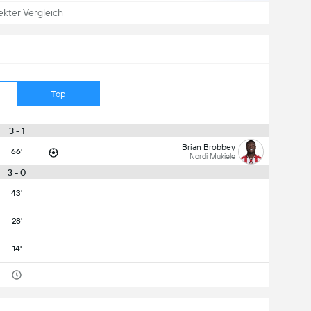
ekter Vergleich
Top
3 - 1
Brian Brobbey
66'
Nordi Mukiele
3 - 0
43'
28'
14'