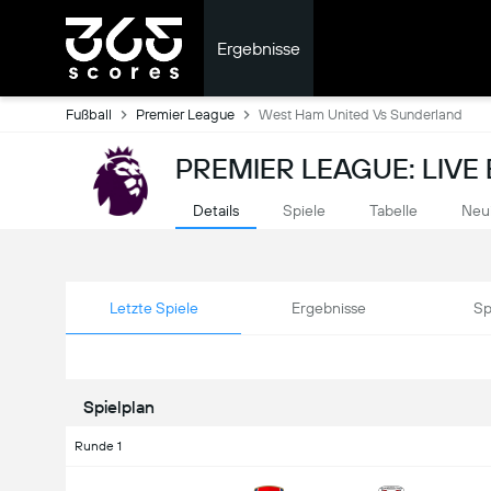
Ergebnisse
Fußball
Premier League
West Ham United Vs Sunderland
PREMIER LEAGUE: LIVE
Details
Spiele
Tabelle
Neu
Letzte Spiele
Ergebnisse
Sp
Spielplan
Runde 1