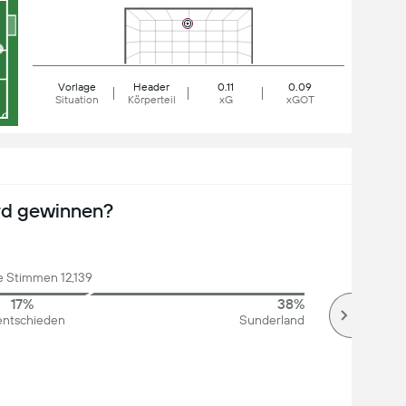
Vorlage
Header
0.11
0.09
Situation
Körperteil
xG
xGOT
rd gewinnen?
 Stimmen 12,139
17%
38%
ntschieden
Sunderland