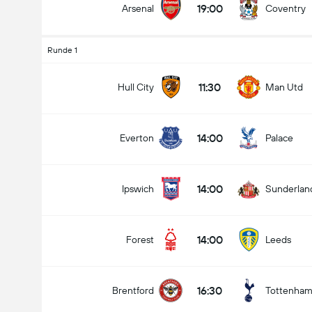
19:00
Arsenal
Coventry
Runde 1
11:30
Hull City
Man Utd
14:00
Everton
Palace
14:00
Ipswich
Sunderlan
14:00
Forest
Leeds
16:30
Brentford
Tottenha