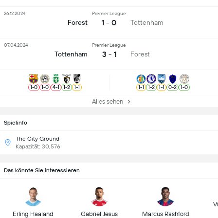
26.12.2024
Premier League
1 - 0
Forest
Tottenham
07.04.2024
Premier League
3 - 1
Tottenham
Forest
1
-
0
1
-
0
4
-
1
1
-
2
1
-
1
1
-
1
1
-
2
1
-
1
0
-
2
1
-
0
Alles sehen
Spielinfo
The City Ground
Kapazität: 30,576
Das könnte Sie interessieren
Vi
Erling Haaland
Gabriel Jesus
Marcus Rashford