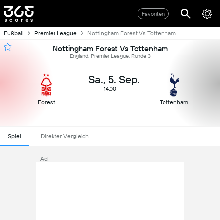
Favoriten
Fußball
Premier League
Nottingham Forest Vs Tottenham
Nottingham Forest Vs Tottenham
England, Premier League, Runde 3
Sa., 5. Sep.
14:00
Forest
Tottenham
Spiel
Direkter Vergleich
Ad