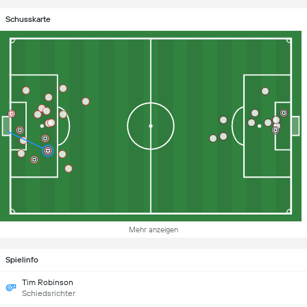
Schusskarte
Mehr anzeigen
Spielinfo
Tim Robinson
Schiedsrichter