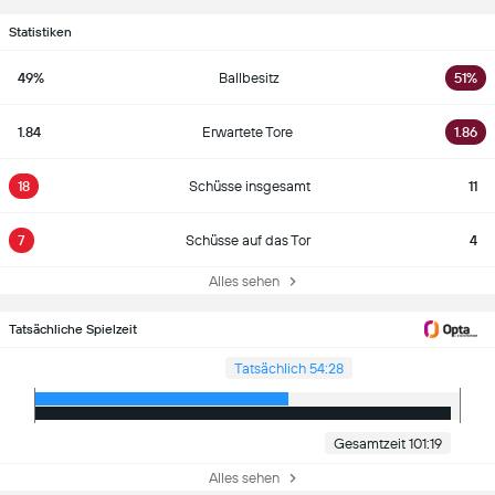
Statistiken
49%
Ballbesitz
51%
1.84
Erwartete Tore
1.86
18
Schüsse insgesamt
11
7
Schüsse auf das Tor
4
Alles sehen
Tatsächliche Spielzeit
Tatsächlich 54:28
Gesamtzeit 101:19
Alles sehen