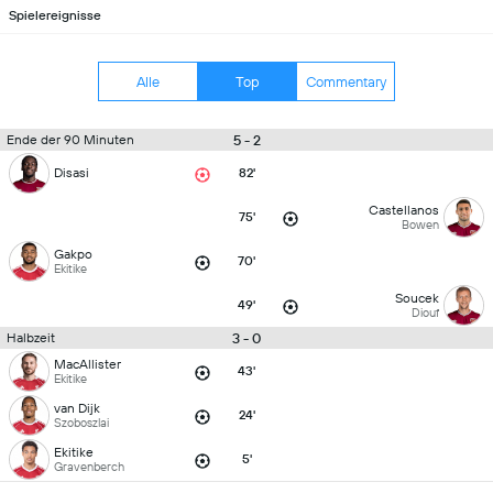
Spielereignisse
Alle
Top
Commentary
5 - 2
Ende der 90 Minuten
Disasi
82'
Castellanos
75'
Bowen
Gakpo
70'
Ekitike
Soucek
49'
Diouf
3 - 0
Halbzeit
MacAllister
43'
Ekitike
van Dijk
24'
Szoboszlai
Ekitike
5'
Gravenberch