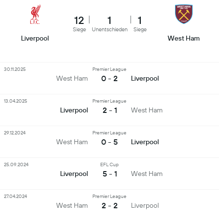
12
1
1
Siege
Unentschieden
Siege
Liverpool
West Ham
30.11.2025
Premier League
0 - 2
West Ham
Liverpool
13.04.2025
Premier League
2 - 1
Liverpool
West Ham
29.12.2024
Premier League
0 - 5
West Ham
Liverpool
25.09.2024
EFL Cup
5 - 1
Liverpool
West Ham
27.04.2024
Premier League
2 - 2
West Ham
Liverpool