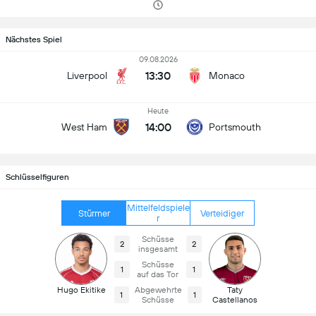
Nächstes Spiel
09.08.2026
13:30
Liverpool
Monaco
Heute
14:00
West Ham
Portsmouth
Schlüsselfiguren
Mittelfeldspiele
Stürmer
Verteidiger
r
Schüsse
2
2
insgesamt
Schüsse
1
1
auf das Tor
Hugo Ekitike
Abgewehrte
Taty
1
1
Schüsse
Castellanos