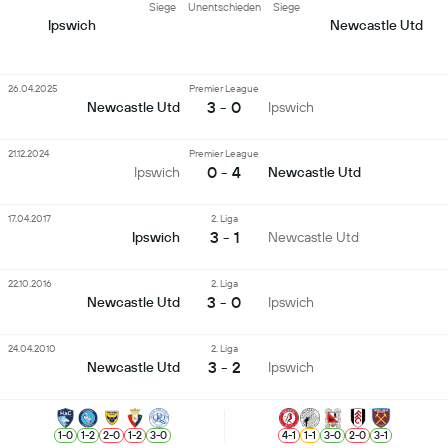
Siege
Unentschieden
Siege
Ipswich
Newcastle Utd
26.04.2025
Premier League
3 - 0
Newcastle Utd
Ipswich
21.12.2024
Premier League
0 - 4
Ipswich
Newcastle Utd
17.04.2017
2. Liga
3 - 1
Ipswich
Newcastle Utd
22.10.2016
2. Liga
3 - 0
Newcastle Utd
Ipswich
24.04.2010
2. Liga
3 - 2
Newcastle Utd
Ipswich
1
-
0
1
-
2
2
-
0
1
-
2
3
-
0
4
-
1
1
-
1
3
-
0
2
-
0
3
-
1