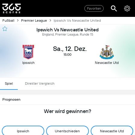
Favoriten
Fußball
Premier League
Ipswich Vs Newcastle United
Ipswich Vs Newcastle United
England, Premier League, Runde 15
Sa., 12. Dez.
15:00
Ipswich
Newcastle Utd
Spiel
Direkter Vergleich
Prognosen
Wer wird gewinnen?
Ipswich
Unentschieden
Newcastle Utd