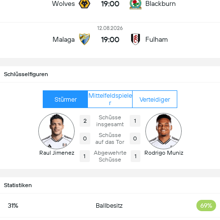
19:00
Wolves
Blackburn
12.08.2026
19:00
Malaga
Fulham
Schlüsselfiguren
Mittelfeldspiele
Stürmer
Verteidiger
r
Schüsse
2
1
insgesamt
Schüsse
0
0
auf das Tor
Raul Jimenez
Abgewehrte
Rodrigo Muniz
1
1
Schüsse
Statistiken
31%
Ballbesitz
69%