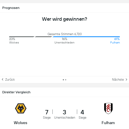
Prognosen
Wer wird gewinnen?
Gesamte Stimmen 6,720
23%
16%
61%
Wolves
Unentschieden
Fulham
Zurück
Nächste
Direkter Vergleich
7
3
4
Siege
Unentschieden
Siege
Wolves
Fulham