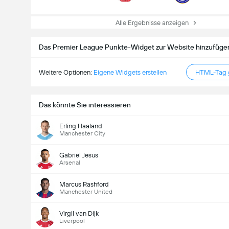
Alle Ergebnisse anzeigen
Das Premier League Punkte-Widget zur Website hinzufüge
Weitere Optionen:
Eigene Widgets erstellen
HTML-Tag g
Das könnte Sie interessieren
Erling Haaland
Manchester City
Gabriel Jesus
Arsenal
Marcus Rashford
Manchester United
Virgil van Dijk
Liverpool