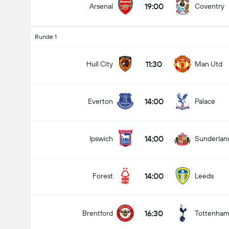
19:00
Arsenal
Coventry
Runde 1
11:30
Hull City
Man Utd
14:00
Everton
Palace
14:00
Ipswich
Sunderlan
14:00
Forest
Leeds
16:30
Brentford
Tottenha