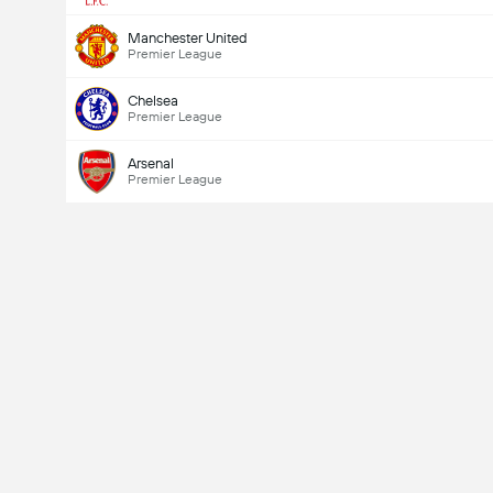
Manchester United
Premier League
Chelsea
Premier League
Arsenal
Premier League