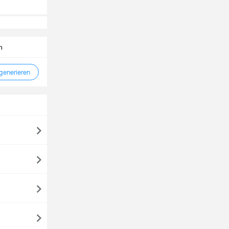
n
enerieren