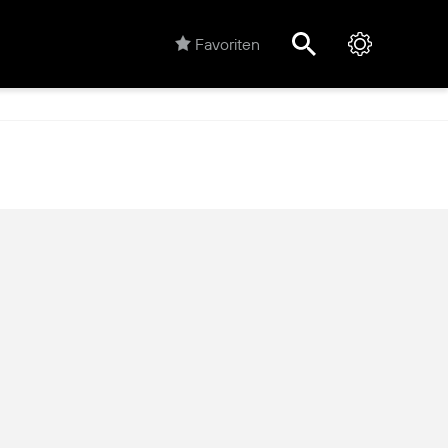
Favoriten