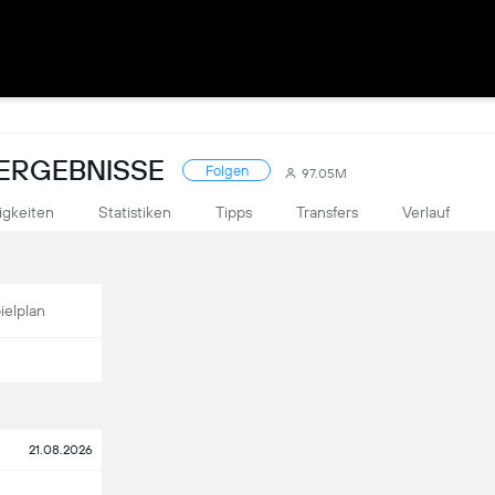
 ERGEBNISSE
Folgen
97.05M
igkeiten
Statistiken
Tipps
Transfers
Verlauf
ielplan
21.08.2026