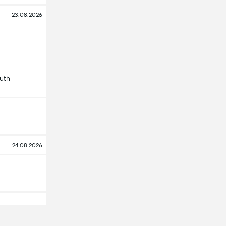
23.08.2026
uth
24.08.2026