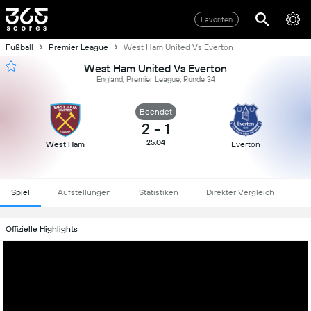
Favoriten
Fußball
Premier League
West Ham United Vs Everton
West Ham United Vs Everton
England, Premier League, Runde 34
Beendet
2
-
1
25.04
West Ham
Everton
Spiel
Aufstellungen
Statistiken
Direkter Vergleich
Offizielle Highlights