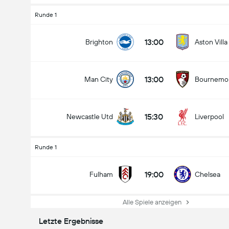
Runde 1
13:00
Brighton
Aston Villa
13:00
Man City
Bournemo
15:30
Newcastle Utd
Liverpool
Runde 1
19:00
Fulham
Chelsea
Alle Spiele anzeigen
Letzte Ergebnisse