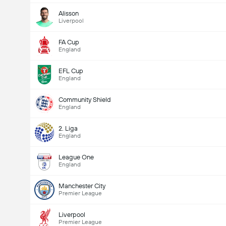
Alisson
Liverpool
FA Cup
England
EFL Cup
England
Community Shield
England
2. Liga
England
League One
England
Manchester City
Premier League
Liverpool
Premier League