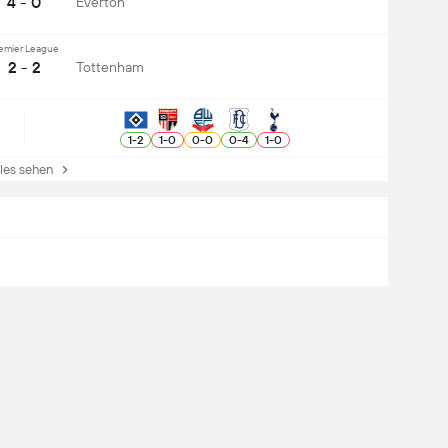
4 - 0
Everton
emier League
2 - 2
Tottenham
1
-
2
1
-
0
0
-
0
0
-
4
1
-
0
es sehen