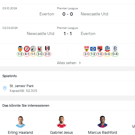
05.10.2024
Premier League
0 - 0
Everton
Newcastle Utd
02.04.2024
Premier League
1 - 1
Newcastle Utd
Everton
1
-
2
4
-
1
1
-
1
3
-
0
2
-
0
3
-
1
1
-
2
1
-
0
0
-
0
0
-
4
Alles sehen
Spielinfo
St. James' Park
Kapazität: 52,305
Das könnte Sie interessieren
Vi
Erling Haaland
Gabriel Jesus
Marcus Rashford