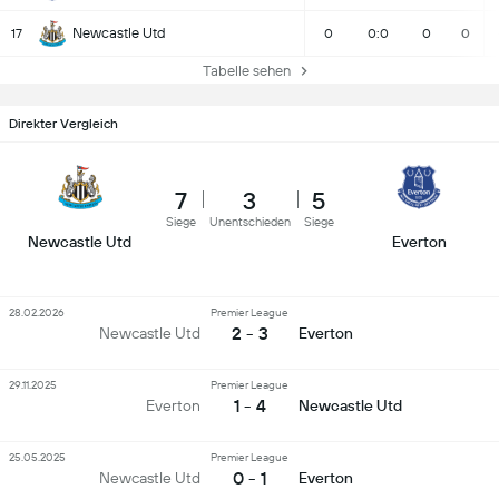
Newcastle Utd
17
0
0:0
0
0
Tabelle sehen
Direkter Vergleich
7
3
5
Siege
Unentschieden
Siege
Newcastle Utd
Everton
28.02.2026
Premier League
2 - 3
Newcastle Utd
Everton
29.11.2025
Premier League
1 - 4
Everton
Newcastle Utd
25.05.2025
Premier League
0 - 1
Newcastle Utd
Everton