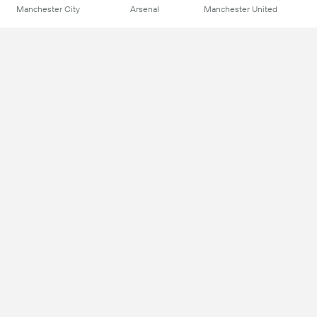
Manchester City
Arsenal
Manchester United