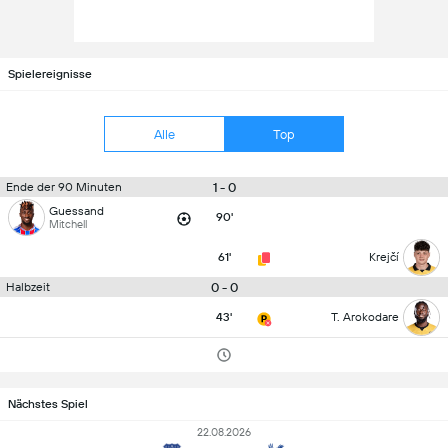
Spielereignisse
Alle
Top
1 - 0
Ende der 90 Minuten
Guessand
90'
Mitchell
61'
Krejčí
0 - 0
Halbzeit
43'
T. Arokodare
Nächstes Spiel
22.08.2026