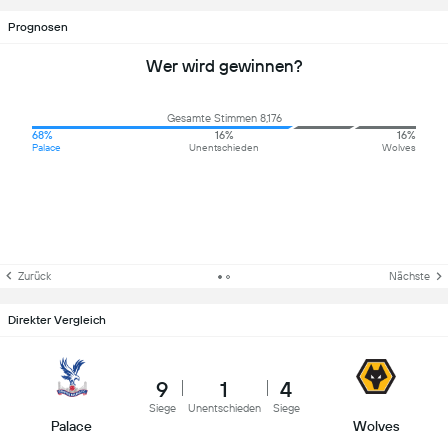
Prognosen
Wer wird gewinnen?
Gesamte Stimmen 8,176
68%
16%
16%
Palace
Unentschieden
Wolves
Zurück
Nächste
Direkter Vergleich
9
1
4
Siege
Unentschieden
Siege
Palace
Wolves