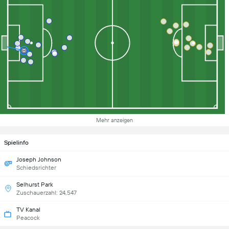
Mehr anzeigen
Spielinfo
Joseph Johnson
Schiedsrichter
Selhurst Park
Zuschauerzahl: 24,547
TV Kanal
Peacock