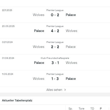
22.11.2025
Premier League
0 - 2
Wolves
Palace
20.05.2025
Premier League
4 - 2
Palace
Wolves
02.11.2024
Premier League
2 - 2
Wolves
Palace
01.08.2024
Klub-Freundschaftsspiele
3 - 1
Palace
Wolves
11.05.2024
Premier League
1 - 3
Wolves
Palace
Alles sehen
Aktueller Tabellenplatz
Sp.
Tore
TD
P
S