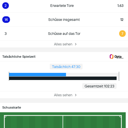
2
Erwartete Tore
1.63
14
Schüsse insgesamt
12
3
Schüsse auf das Tor
7
Alles sehen
Tatsächliche Spielzeit
Tatsächlich 47:30
Gesamtzeit 102:23
Alles sehen
Schusskarte