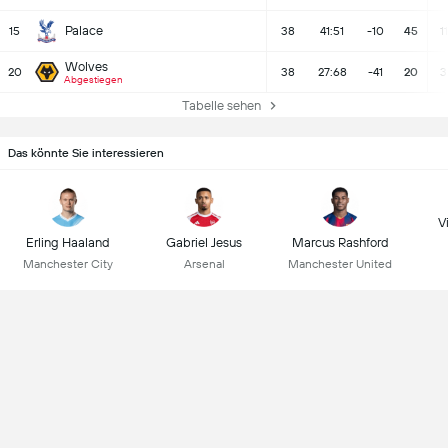
Palace
15
38
41:51
-10
45
11
Wolves
20
38
27:68
-41
20
3
Abgestiegen
Tabelle sehen
Das könnte Sie interessieren
Vi
Erling Haaland
Gabriel Jesus
Marcus Rashford
Manchester City
Arsenal
Manchester United