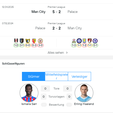
12.04.2025
Premier League
5 - 2
Man City
Palace
07.12.2024
Premier League
2 - 2
Palace
Man City
1
-
2
3
-
1
0
-
0
0
-
3
3
-
0
1
-
3
1
-
1
1
-
2
1
-
1
0
-
1
Alles sehen
Schlüsselfiguren
Mittelfeldspiele
Stürmer
Verteidiger
r
0
Tore
0
0
Torvorlagen
0
Ismaila Sarr
Erling Haaland
-
Bewertung
-