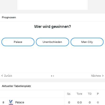
Prognosen
Wer wird gewinnen?
Palace
Unentschieden
Man City
Zurück
Nächste
Aktueller Tabellenplatz
Sp.
Tore
TD
P
Palace
8
0
0:0
0
0