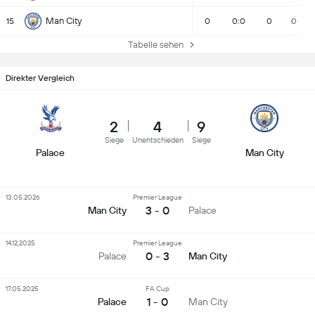
Man City
15
0
0:0
0
0
Tabelle sehen
Direkter Vergleich
2
4
9
Siege
Unentschieden
Siege
Palace
Man City
13.05.2026
Premier League
3 - 0
Man City
Palace
14.12.2025
Premier League
0 - 3
Palace
Man City
17.05.2025
FA Cup
1 - 0
Palace
Man City