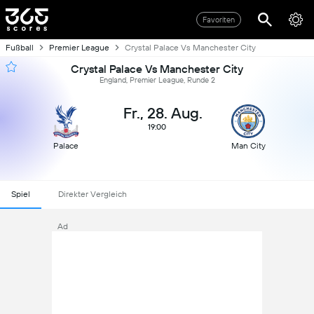
Favoriten
Fußball
Premier League
Crystal Palace Vs Manchester City
Crystal Palace Vs Manchester City
England, Premier League, Runde 2
Fr., 28. Aug.
19:00
Palace
Man City
Spiel
Direkter Vergleich
Ad