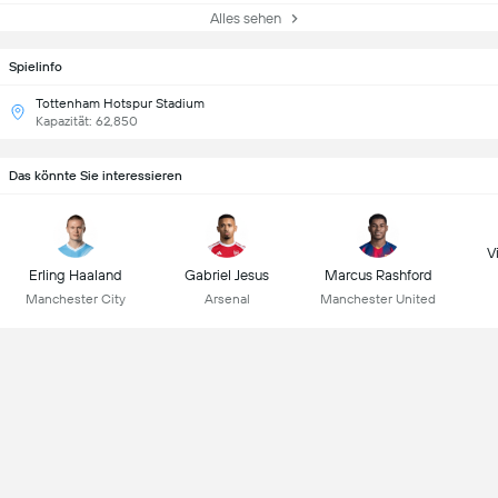
Alles sehen
Spielinfo
Tottenham Hotspur Stadium
Kapazität: 62,850
Das könnte Sie interessieren
Vi
Erling Haaland
Gabriel Jesus
Marcus Rashford
Manchester City
Arsenal
Manchester United