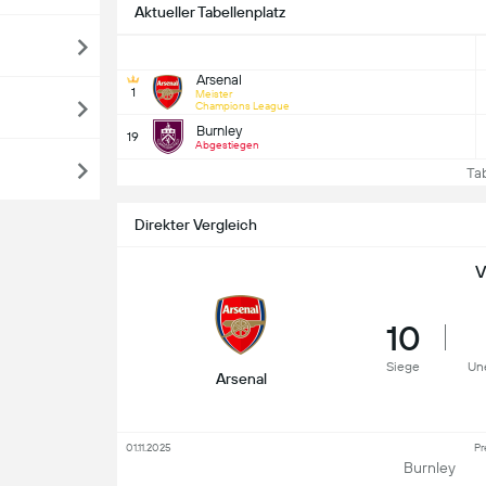
Aktueller Tabellenplatz
Arsenal
1
Meister
Champions League
Burnley
19
Abgestiegen
Tabe
Direkter Vergleich
V
10
Siege
Un
Arsenal
01.11.2025
Pr
Burnley