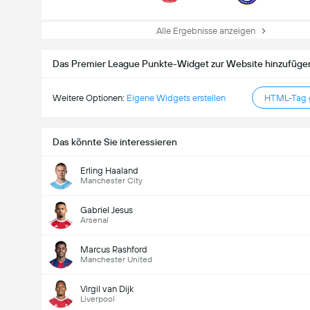
Alle Ergebnisse anzeigen
Das Premier League Punkte-Widget zur Website hinzufüge
Weitere Optionen:
Eigene Widgets erstellen
HTML-Tag g
Das könnte Sie interessieren
Erling Haaland
Manchester City
Gabriel Jesus
Arsenal
Marcus Rashford
Manchester United
Virgil van Dijk
Liverpool