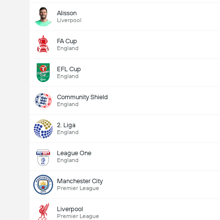
Alisson
Liverpool
FA Cup
England
EFL Cup
England
Gesamtanzahl Tore im Spiel (2.5)
Community Shield
England
Gesamte Stimmen 996
2. Liga
England
League One
England
Manchester City
Premier League
Liverpool
Premier League