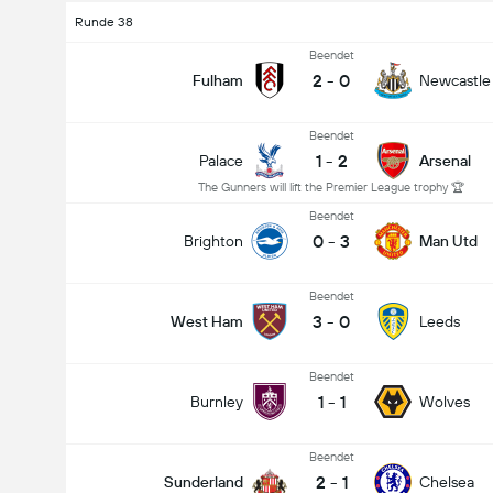
Runde 38
Beendet
2
-
0
Fulham
Newcastle
Beendet
1
-
2
Palace
Arsenal
The Gunners will lift the Premier League trophy 🏆
Beendet
0
-
3
Brighton
Man Utd
Beendet
3
-
0
West Ham
Leeds
Beendet
1
-
1
Burnley
Wolves
Beendet
2
-
1
Sunderland
Chelsea