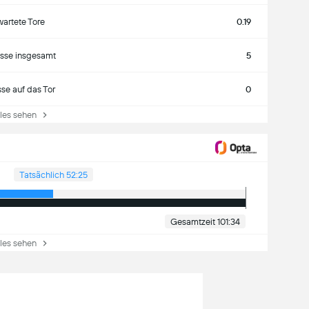
wartete Tore
0.19
sse insgesamt
5
se auf das Tor
0
es sehen
Tatsächlich 52:25
Gesamtzeit 101:34
es sehen