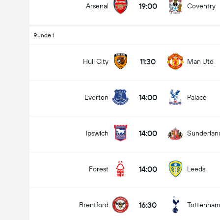
19:00
Arsenal
Coventry
Runde 1
11:30
Hull City
Man Utd
14:00
Everton
Palace
14:00
Ipswich
Sunderlan
14:00
Forest
Leeds
16:30
Brentford
Tottenha