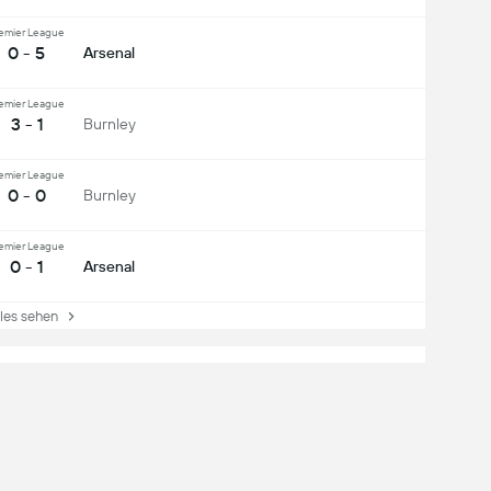
emier League
0 - 5
Arsenal
emier League
3 - 1
Burnley
emier League
0 - 0
Burnley
emier League
0 - 1
Arsenal
es sehen
elfeldspieler
Verteidiger