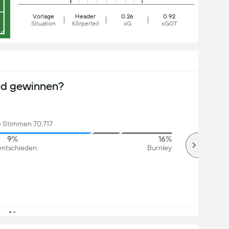
Vorlage
Header
0.26
0.92
Situation
Körperteil
xG
xGOT
rd gewinnen?
 Stimmen 70,717
9%
16%
ntschieden
Burnley