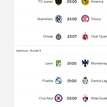
03:00
FC Juarez
America
23:00
Queretaro
Toluca
23:07
Chivas
Club Tijua
Apertura - Runde 5
01:00
Leon
Monterrey
01:00
Puebla
Santos La
03:00
Cruz Azul
Atlas Guad