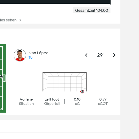
Gesamtzeit 104:00
es sehen
Ivan López
29'
Tor
Vorlage
Left foot
0.10
0.77
Situation
Körperteil
xG
xGOT