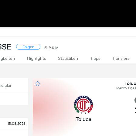
SSE
Folgen
9.81M
igkeiten
Highlights
Statistiken
Tipps
Transfers
Tolu
ielplan
Mexiko, Liga
Toluca
15.08.2026