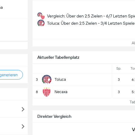
na
Vergleich: Über den 2.5 Zielen - 6/7 Letzten Spi
Toluca: Über den 2.5 Zielen - 3/4 Letzten Spiele
All
Aktueller Tabellenplatz
Sp.
To
enerieren
Toluca
3
3
6:
Necaxa
8
3
5:
Tabe
Direkter Vergleich
V