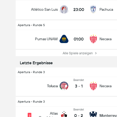
23:00
Atlético San Luis
Pachuca
Apertura - Runde 5
01:00
Pumas UNAM
Necaxa
Alle Spiele anzeigen
Letzte Ergebnisse
Apertura - Runde 3
Beendet
3
-
1
Toluca
Necaxa
Apertura - Runde 3
Beendet
Atlas
0
-
2
Monterrey
2