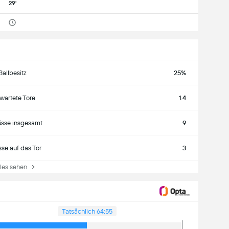
29'
Ballbesitz
25%
wartete Tore
1.4
sse insgesamt
9
se auf das Tor
3
es sehen
Tatsächlich 64:55