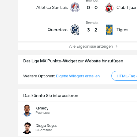
Beendet
0
-
0
Atlético San Luis
Club Tijua
Beendet
3
-
2
Queretaro
Tigres
Alle Ergebnisse anzeigen
Das Liga MX Punkte-Widget zur Website hinzufügen
Weitere Optionen:
Eigene Widgets erstellen
HTML-Tag g
Das könnte Sie interessieren
Kenedy
Pachuca
Diego Reyes
Queretaro