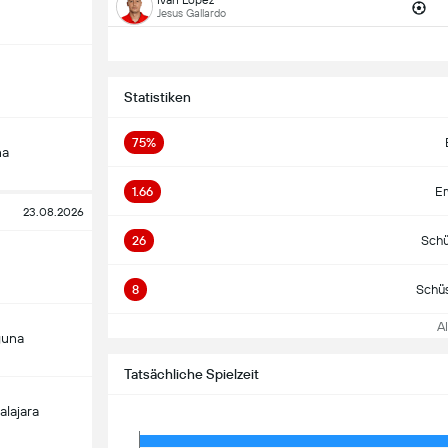
Jesus Gallardo
Statistiken
75%
na
1.66
Er
23.08.2026
26
Schü
8
Schüs
All
guna
Tatsächliche Spielzeit
alajara