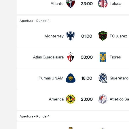
23:00
Atlante
Toluca
Apertura - Runde 4
01:00
Monterrey
FC Juarez
03:00
Atlas Guadalajara
Tigres
18:00
Pumas UNAM
Queretaro
23:00
America
Atlético Sa
Apertura - Runde 4