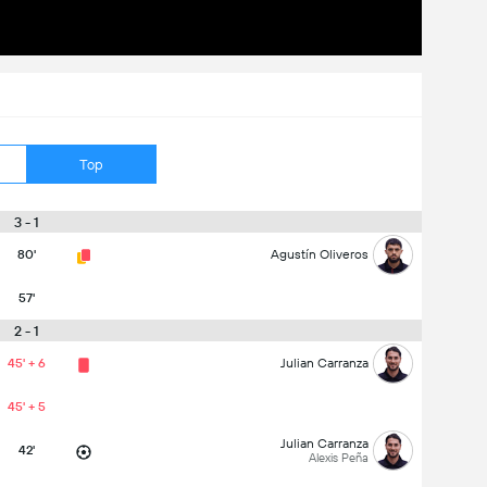
Top
3 - 1
80'
Agustín Oliveros
57'
2 - 1
45' + 6
Julian Carranza
45' + 5
Julian Carranza
42'
Alexis Peña