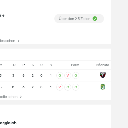
ele
Über den 2.5 Zielen
es sehen
re
TD
P
S
U
N
Form
Nächste
3
3
6
2
0
1
G
V
G
5
0
6
2
0
1
V
G
G
lle sehen
ergleich