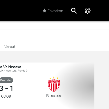
Favoriten
Verlauf
ca Vs Necaxa
 MX - Apertura, Runde 3
Beendet
3
-
1
Necaxa
03.08