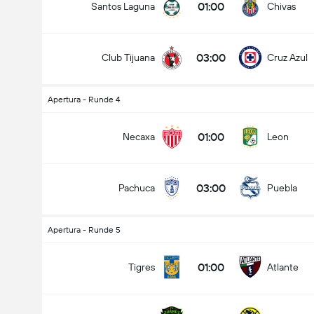
01:00
Santos Laguna
Chivas
03:00
Club Tijuana
Cruz Azul
Apertura - Runde 4
01:00
Necaxa
Leon
03:00
Pachuca
Puebla
Apertura - Runde 5
01:00
Tigres
Atlante