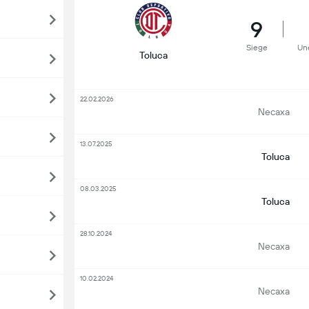
9
Siege
Un
Toluca
22.02.2026
Necaxa
13.07.2025
Toluca
08.03.2025
Toluca
28.10.2024
Necaxa
10.02.2024
Necaxa