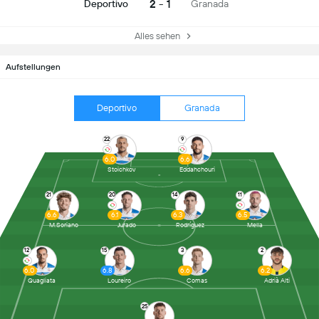
2 - 1
Deportivo
Granada
Alles sehen
Aufstellungen
Deportivo
Granada
22
9
6.0
6.6
Stoichkov
Eddahchouri
21
20
14
11
6.6
6.1
6.3
6.5
M.Soriano
Jurado
Rodríguez
Mella
12
15
3
2
6.0
6.8
6.6
6.2
Quagliata
Loureiro
Comas
Adrià Alti
25