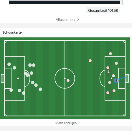
Gesamtzeit 101:58
Alles sehen
Schusskarte
Mehr anzeigen