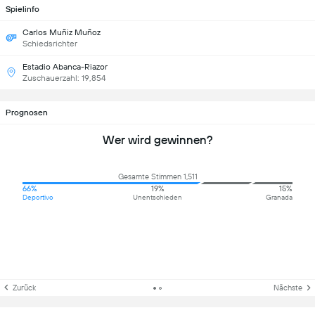
Spielinfo
Carlos Muñiz Muñoz
Schiedsrichter
Estadio Abanca-Riazor
Zuschauerzahl: 19,854
Prognosen
Wer wird gewinnen?
Gesamte Stimmen 1,511
66%
19%
15%
Deportivo
Unentschieden
Granada
Zurück
Nächste