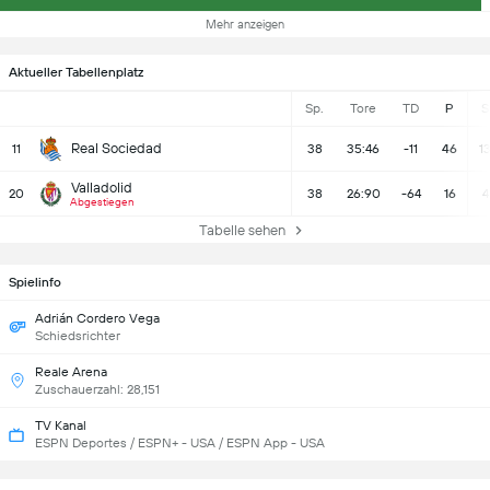
Mehr anzeigen
Aktueller Tabellenplatz
Sp.
Tore
TD
P
S
Real Sociedad
11
38
35:46
-11
46
1
Valladolid
20
38
26:90
-64
16
4
Abgestiegen
Tabelle sehen
Spielinfo
Adrián Cordero Vega
Schiedsrichter
Reale Arena
Zuschauerzahl: 28,151
TV Kanal
ESPN Deportes / ESPN+ - USA / ESPN App - USA