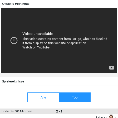
Offizielle Highlights
Spielereignisse
Alle
Top
2 - 1
Ende der 90 Minuten
Latasa