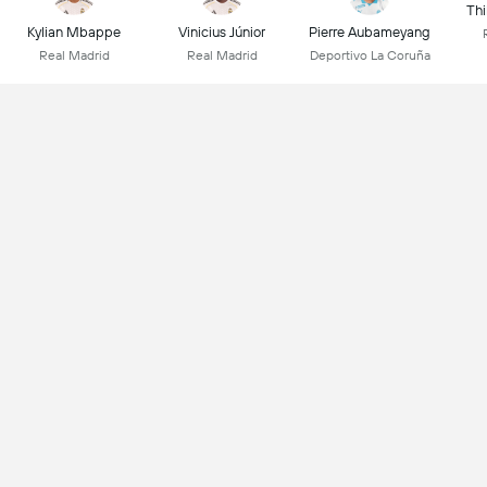
Thi
Kylian Mbappe
Vinicius Júnior
Pierre Aubameyang
Real Madrid
Real Madrid
Deportivo La Coruña