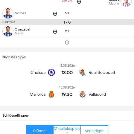
90' + 3
Machis
Gomez
68'
1 - 0
Halbzeit
Oyarzabal
23'
Marín
Nächstes Spiel
15.08.2026
13:00
Chelsea
Real Sociedad
15.08.2026
19:30
Mallorca
Valladolid
Schlüsselfiguren
Mittelfeldspiele
Stürmer
Verteidiger
r