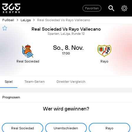
Favoriten
Fußball
LaLiga
Real Sociedad Vs Rayo Vallecano
Real Sociedad Vs Rayo Vallecano
Spanien, LaLiga, Runde 12
So., 8. Nov.
17:00
Real Sociedad
Rayo
Spiel
Team-Serien
Direkter Vergleich
Prognosen
Wer wird gewinnen?
Real Sociedad
Unentschieden
Rayo