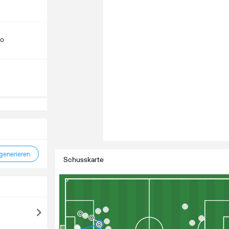
do
enerieren
Schusskarte