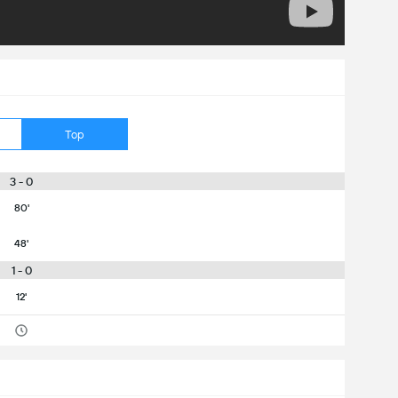
Top
3 - 0
80'
48'
1 - 0
12'