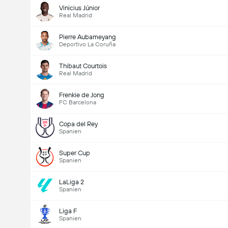
Vinicius Júnior
Real Madrid
Pierre Aubameyang
Deportivo La Coruña
Thibaut Courtois
Real Madrid
Frenkie de Jong
FC Barcelona
Gesamtanzahl Tore im Spiel (2.5)
Copa del Rey
Spanien
Gesamte Stimmen 840
Super Cup
Spanien
LaLiga 2
Spanien
Liga F
Spanien