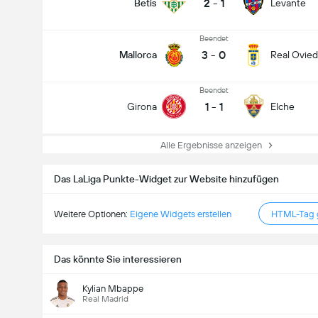
2
-
1
Betis
Levante
Beendet
3
-
0
Mallorca
Real Ovie
Beendet
1
-
1
Girona
Elche
Alle Ergebnisse anzeigen
Das LaLiga Punkte-Widget zur Website hinzufügen
Weitere Optionen:
Eigene Widgets erstellen
HTML-Tag g
Das könnte Sie interessieren
Kylian Mbappe
Real Madrid