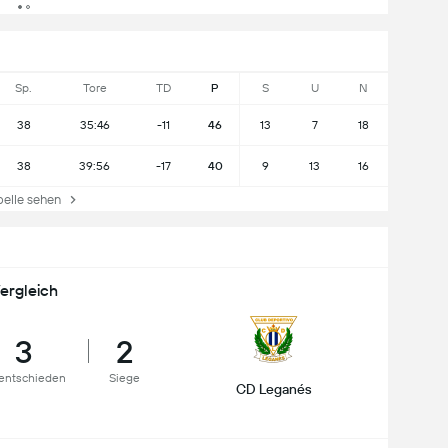
Sp.
Tore
TD
P
S
U
N
38
35:46
-11
46
13
7
18
38
39:56
-17
40
9
13
16
lle sehen
ergleich
3
2
entschieden
Siege
CD Leganés