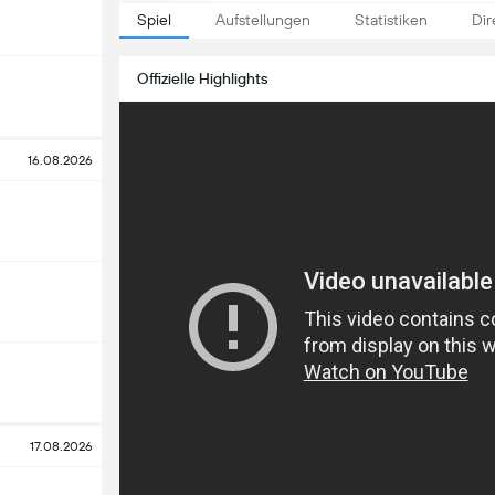
Spiel
Aufstellungen
Statistiken
Dir
Offizielle Highlights
16.08.2026
17.08.2026