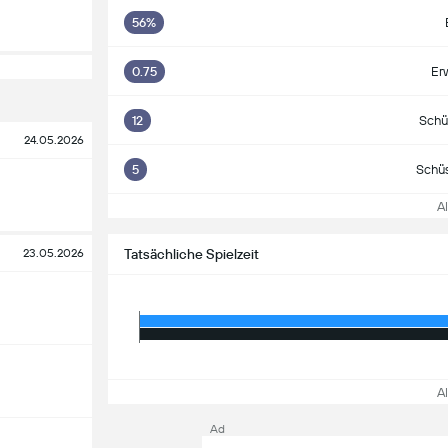
56%
0.75
Er
12
Schü
24.05.2026
5
Schüs
All
23.05.2026
Tatsächliche Spielzeit
All
Ad