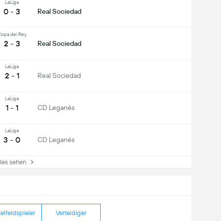
LaLiga
0 - 3
Real Sociedad
opa del Rey
2 - 3
Real Sociedad
LaLiga
2 - 1
Real Sociedad
LaLiga
1 - 1
CD Leganés
LaLiga
3 - 0
CD Leganés
es sehen
elfeldspieler
Verteidiger