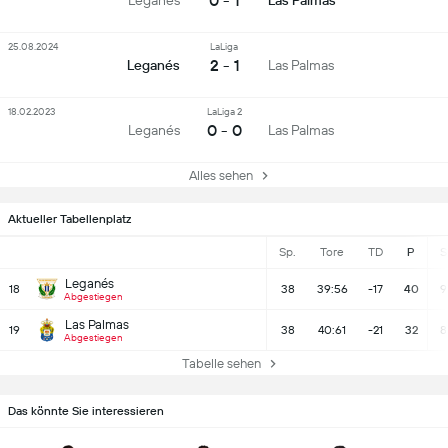
0 - 1
Leganés
Las Palmas
25.08.2024
LaLiga
2 - 1
Leganés
Las Palmas
18.02.2023
LaLiga 2
0 - 0
Leganés
Las Palmas
Alles sehen
Aktueller Tabellenplatz
Sp.
Tore
TD
P
S
Leganés
18
38
39:56
-17
40
9
Abgestiegen
Las Palmas
19
38
40:61
-21
32
8
Abgestiegen
Tabelle sehen
Das könnte Sie interessieren