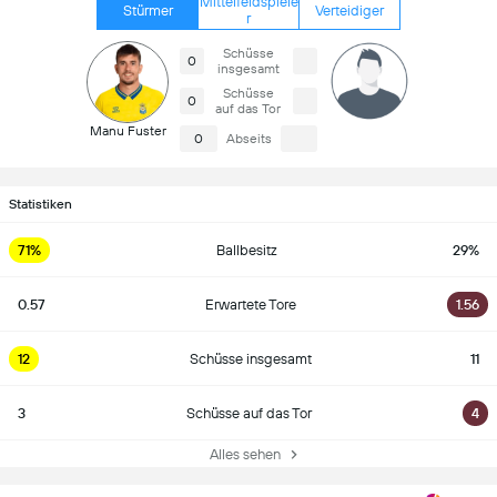
Mittelfeldspiele
Stürmer
Verteidiger
r
Schüsse
0
insgesamt
Schüsse
0
auf das Tor
Manu Fuster
0
Abseits
Statistiken
71%
Ballbesitz
29%
0.57
Erwartete Tore
1.56
12
Schüsse insgesamt
11
3
Schüsse auf das Tor
4
Alles sehen