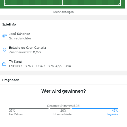
Mehr anzeigen
Spielinfo
José Sánchez
Schiedsrichter
Estadio de Gran Canaria
Zuschauerzahl: 11,279
TV Kanal
ESPN3 / ESPN+ - USA / ESPN App - USA
Prognosen
Wer wird gewinnen?
Gesamte Stimmen 5,321
37%
20%
43%
Las Palmas
Unentschieden
Leganés