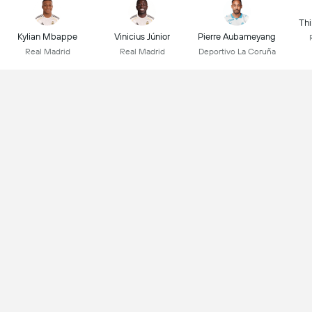
Thi
Kylian Mbappe
Vinicius Júnior
Pierre Aubameyang
Real Madrid
Real Madrid
Deportivo La Coruña