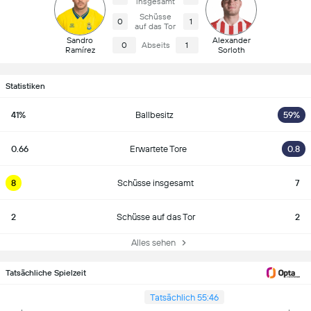
insgesamt
Schüsse
0
1
auf das Tor
Sandro
Alexander
0
Abseits
1
Ramírez
Sorloth
Statistiken
41%
Ballbesitz
59%
0.66
Erwartete Tore
0.8
8
Schüsse insgesamt
7
2
Schüsse auf das Tor
2
Alles sehen
Tatsächliche Spielzeit
Tatsächlich 55:46