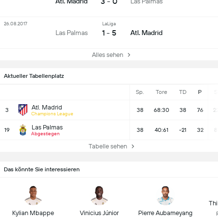
3 - 0
Atl. Madrid
Las Palmas
26.08.2017
LaLiga
1 - 5
Las Palmas
Atl. Madrid
Alles sehen
Aktueller Tabellenplatz
Sp.
Tore
TD
P
S
Atl. Madrid
3
38
68:30
38
76
2
Champions League
Las Palmas
19
38
40:61
-21
32
8
Abgestiegen
Tabelle sehen
Das könnte Sie interessieren
Thi
Kylian Mbappe
Vinicius Júnior
Pierre Aubameyang