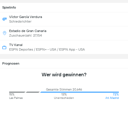
Spielinfo
Víctor García Verdura
Schiedsrichter
Estadio de Gran Canaria
Zuschauerzahl: 27,154
TV Kanal
ESPN Deportes / ESPN+ - USA / ESPN App - USA
Prognosen
Wer wird gewinnen?
Gesamte Stimmen 20,646
15%
13%
72%
Las Palmas
Unentschieden
Atl. Madrid