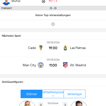
Muñoz
90' + 3
0 - 0
Halbzeit
Keine Top-Veranstaltungen
Nächstes Spiel
08.08.2026
19:30
Cadiz
Las Palmas
09.08.2026
11:00
Man City
Atl. Madrid
Schlüsselfiguren
Mittelfeldspiele
Stürmer
Verteidiger
r
Schüsse
0
3