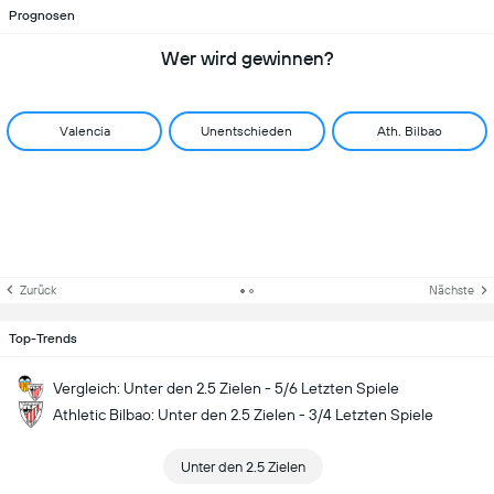
Prognosen
Wer wird gewinnen?
Valencia
Unentschieden
Ath. Bilbao
Zurück
Nächste
Top-Trends
Vergleich: Unter den 2.5 Zielen - 5/6 Letzten Spiele
Athletic Bilbao: Unter den 2.5 Zielen - 3/4 Letzten Spiele
Unter den 2.5 Zielen