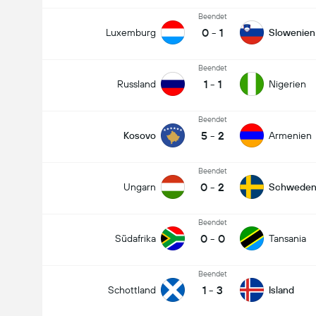
Beendet
0
-
1
Luxemburg
Slowenien
Beendet
1
-
1
Russland
Nigerien
Beendet
5
-
2
Kosovo
Armenien
Beendet
0
-
2
Ungarn
Schwede
Beendet
0
-
0
Südafrika
Tansania
Beendet
1
-
3
Schottland
Island