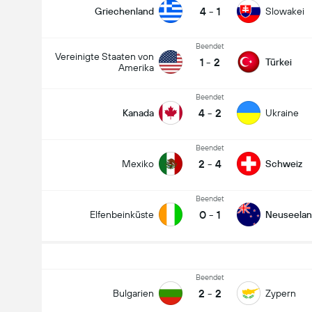
4
-
1
Griechenland
Slowakei
Beendet
Vereinigte Staaten von
1
-
2
Türkei
Amerika
Beendet
4
-
2
Kanada
Ukraine
Beendet
2
-
4
Mexiko
Schweiz
Beendet
0
-
1
Elfenbeinküste
Neuseela
Beendet
2
-
2
Bulgarien
Zypern