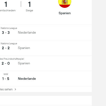
1
1
entschieden
Siege
Spanien
 Nations League
3 - 3
Niederlande
 Nations League
2 - 2
Spanien
ales Freundschaftsspiel
2 - 0
Spanien
WM
1 - 5
Niederlande
es sehen