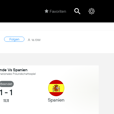
Favoriten
Folgen
16.13M
ande Vs Spanien
rnationales Freundschaftsspiel
Beendet
1
-
1
Spanien
11.11