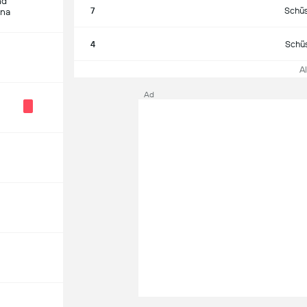
nd
7
Schüs
ina
4
Schüs
All
Ad