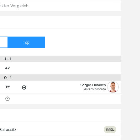
ekter Vergleich
Top
1 - 1
47'
0 - 1
Sergio Canales
19'
Alvaro Morata
Ballbesitz
55%