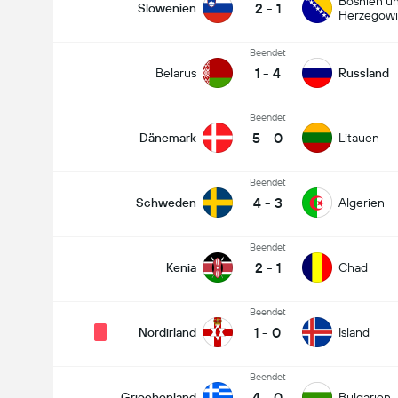
Bosnien u
2
-
1
Slowenien
Herzegow
Beendet
1
-
4
Belarus
Russland
Beendet
5
-
0
Dänemark
Litauen
Beendet
4
-
3
Schweden
Algerien
Beendet
2
-
1
Kenia
Chad
Beendet
1
-
0
Nordirland
Island
Beendet
4
-
0
Griechenland
Bulgarien