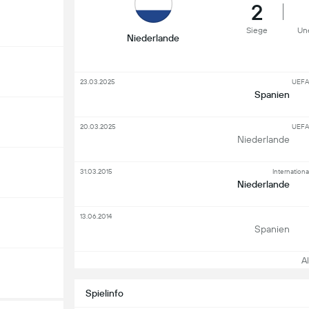
2
Siege
Un
Niederlande
23.03.2025
UEFA
Spanien
20.03.2025
UEFA
Niederlande
31.03.2015
Internation
Niederlande
13.06.2014
Spanien
All
Spielinfo