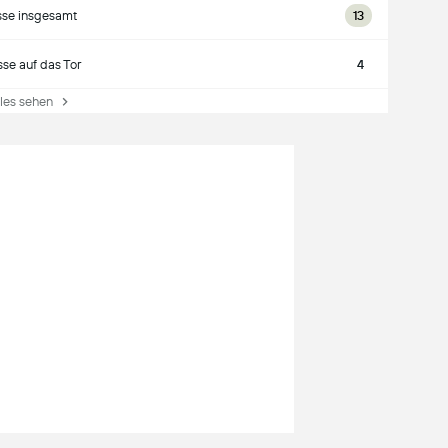
se insgesamt
13
se auf das Tor
4
es sehen