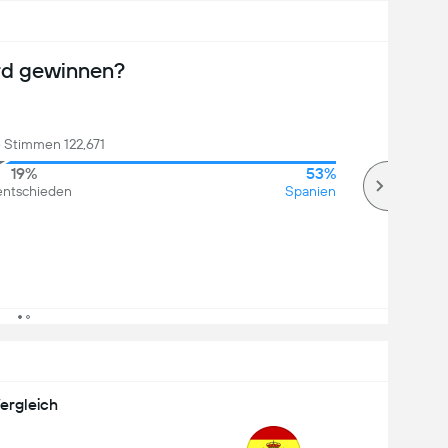
rd gewinnen?
Stimmen 122,671
19%
53%
ntschieden
Spanien
ergleich