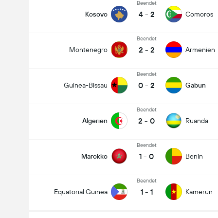
Beendet
4
-
2
Kosovo
Comoros
Beendet
2
-
2
Montenegro
Armenien
Beendet
0
-
2
Guinea-Bissau
Gabun
Beendet
2
-
0
Algerien
Ruanda
Beendet
1
-
0
Marokko
Benin
Beendet
1
-
1
Equatorial Guinea
Kamerun