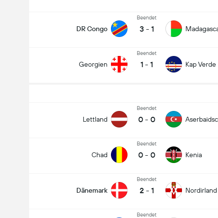
Beendet
3
-
1
DR Congo
Madagasc
Beendet
1
-
1
Georgien
Kap Verde
Beendet
0
-
0
Lettland
Aserbaids
Beendet
0
-
0
Chad
Kenia
Beendet
2
-
1
Dänemark
Nordirland
Beendet