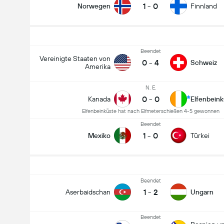
1
-
0
Norwegen
Finnland
Beendet
Vereinigte Staaten von
0
-
4
Schweiz
Amerika
N. E.
0
-
0
Kanada
Elfenbein
Elfenbeinküste hat nach Elfmeterschießen 4-5 gewonnen
Beendet
1
-
0
Mexiko
Türkei
Beendet
1
-
2
Aserbaidschan
Ungarn
Beendet