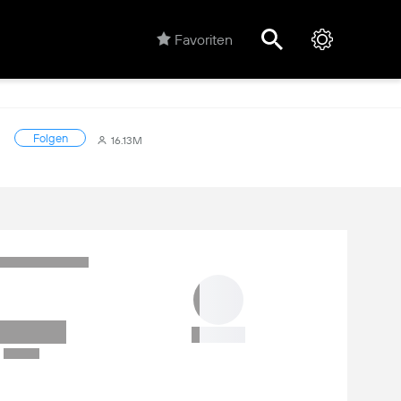
Favoriten
Folgen
16.13M