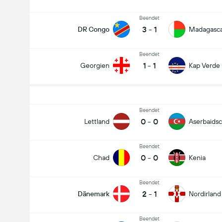
Beendet
3
-
1
DR Congo
Madagasc
Beendet
1
-
1
Georgien
Kap Verde
Beendet
0
-
0
Lettland
Aserbaids
Beendet
0
-
0
Chad
Kenia
Beendet
2
-
1
Dänemark
Nordirland
Beendet