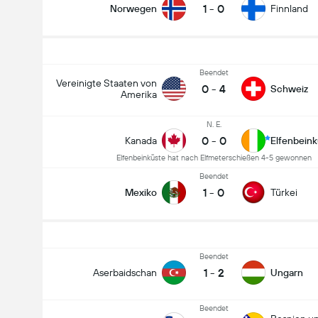
1
-
0
Norwegen
Finnland
Beendet
Vereinigte Staaten von
0
-
4
Schweiz
Amerika
N. E.
0
-
0
Kanada
Elfenbein
Elfenbeinküste hat nach Elfmeterschießen 4-5 gewonnen
Beendet
1
-
0
Mexiko
Türkei
Beendet
1
-
2
Aserbaidschan
Ungarn
Beendet