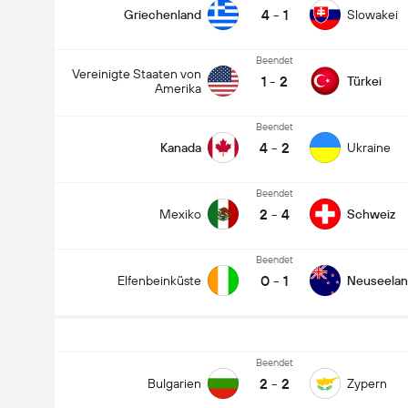
4
-
1
Griechenland
Slowakei
Beendet
Vereinigte Staaten von
1
-
2
Türkei
Amerika
Beendet
4
-
2
Kanada
Ukraine
Beendet
2
-
4
Mexiko
Schweiz
Beendet
0
-
1
Elfenbeinküste
Neuseela
Beendet
2
-
2
Bulgarien
Zypern