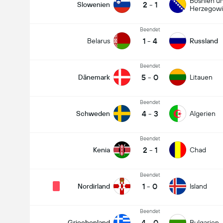
Bosnien u
2
-
1
Slowenien
Herzegow
Beendet
1
-
4
Belarus
Russland
Beendet
5
-
0
Dänemark
Litauen
Beendet
4
-
3
Schweden
Algerien
Beendet
2
-
1
Kenia
Chad
Beendet
1
-
0
Nordirland
Island
Beendet
4
-
0
Griechenland
Bulgarien