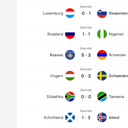
Beendet
0
-
1
Luxemburg
Slowenien
Beendet
1
-
1
Russland
Nigerien
Beendet
5
-
2
Kosovo
Armenien
Beendet
0
-
2
Ungarn
Schwede
Beendet
0
-
0
Südafrika
Tansania
Beendet
1
-
3
Schottland
Island