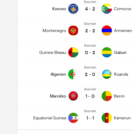
Beendet
4
-
2
Kosovo
Comoros
Beendet
2
-
2
Montenegro
Armenien
Beendet
0
-
2
Guinea-Bissau
Gabun
Beendet
2
-
0
Algerien
Ruanda
Beendet
1
-
0
Marokko
Benin
Beendet
1
-
1
Equatorial Guinea
Kamerun