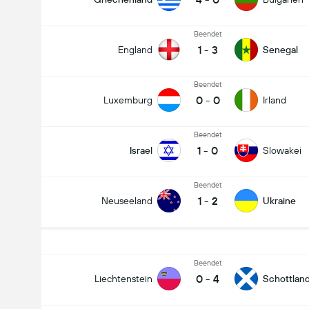
Beendet
1
-
3
England
Senegal
Beendet
0
-
0
Luxemburg
Irland
Beendet
1
-
0
Israel
Slowakei
Beendet
1
-
2
Neuseeland
Ukraine
Beendet
0
-
4
Liechtenstein
Schottlan