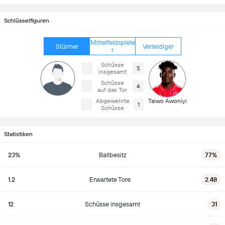
Schlüsselfiguren
Mittelfeldspiele
Stürmer
Verteidiger
r
Schüsse
5
insgesamt
Schüsse
4
auf das Tor
Abgewehrte
Taiwo Awoniyi
1
Schüsse
Statistiken
23%
Ballbesitz
77%
1.2
Erwartete Tore
2.48
12
Schüsse insgesamt
31