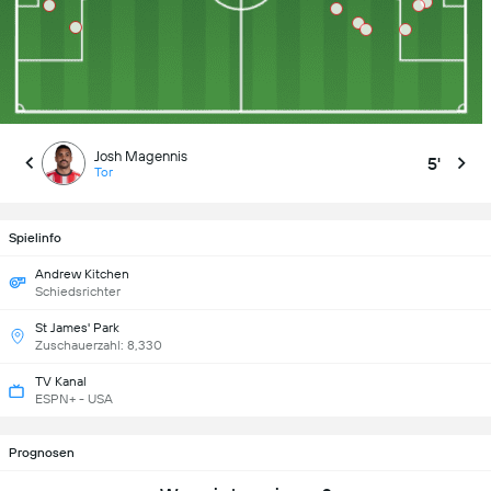
Josh Magennis
5'
Tor
Spielinfo
Andrew Kitchen
Schiedsrichter
St James' Park
Zuschauerzahl: 8,330
TV Kanal
ESPN+ - USA
Prognosen