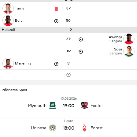
Turns
87'
Boly
50'
1 - 2
Halbzeit
Awoniyi
37'
Sangare
Sosa
15'
Sangare
Magennis
5'
Nächstes Spiel
10.08.2026
19:00
Plymouth
Exeter
Heute
18:00
Udinese
Forest