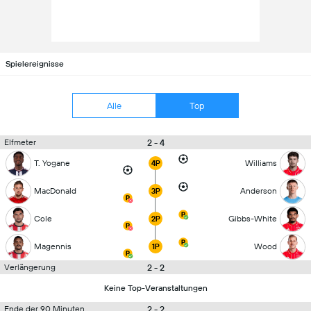
Spielereignisse
Alle
Top
2 - 4
Elfmeter
T. Yogane
Williams
4P
MacDonald
Anderson
3P
Cole
Gibbs-White
2P
Magennis
Wood
1P
2 - 2
Verlängerung
Keine Top-Veranstaltungen
2 - 2
Ende der 90 Minuten