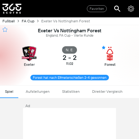
Favoriten
Fußball
FA Cup
Exeter Vs Nottingham Forest
Exeter Vs Nottingham Forest
England, FA Cup - Vierte Runde
N. E.
2
-
2
11.02
Exeter
Forest
Forest hat nach Elfmeterschießen 2-4 gewonnen
Spiel
Aufstellungen
Statistiken
Direkter Vergleich
Ad