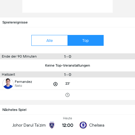
Spielereignisse
Alle
Top
1 - 0
Ende der 90 Minuten
Keine Top-Veranstaltungen
1 - 0
Halbzeit
Fernandez
23'
Neto
Nächstes Spiel
Heute
12:00
Johor Darul Ta’zim
Chelsea