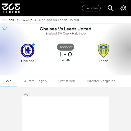
Favoriten
Fußball
FA Cup
Chelsea Vs Leeds United
Chelsea Vs Leeds United
England, FA Cup - Halbfinale
Beendet
1
-
0
26.04
Chelsea
Leeds
Spiel
Aufstellungen
Statistiken
Direkter Vergleich
Ad