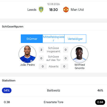
12.08.2026
18:30
Leeds
Man Utd
Schlüsselfiguren
Mittelfeldspiele
Stürmer
Verteidiger
r
Schüsse
2
0
insgesamt
Schüsse
0
0
auf das Tor
João Pedro
Wilfried
0
Abseits
0
Gnonto
Statistiken
54%
Ballbesitz
46%
0.38
Erwartete Tore
0.84