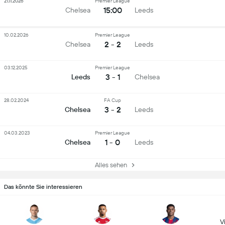
21.11.2026
Premier League
15:00
Chelsea
Leeds
10.02.2026
Premier League
2 - 2
Chelsea
Leeds
03.12.2025
Premier League
3 - 1
Leeds
Chelsea
28.02.2024
FA Cup
3 - 2
Chelsea
Leeds
04.03.2023
Premier League
1 - 0
Chelsea
Leeds
Alles sehen
Das könnte Sie interessieren
Vi