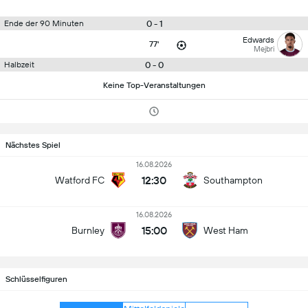
0 - 1
Ende der 90 Minuten
Edwards
77'
Mejbri
0 - 0
Halbzeit
Keine Top-Veranstaltungen
Nächstes Spiel
16.08.2026
12:30
Watford FC
Southampton
16.08.2026
15:00
Burnley
West Ham
Schlüsselfiguren