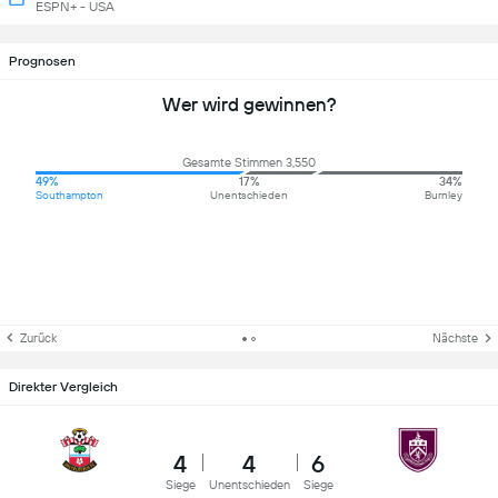
ESPN+ - USA
Prognosen
Wer wird gewinnen?
Gesamte Stimmen 3,550
49%
17%
34%
Southampton
Unentschieden
Burnley
Zurück
Nächste
Direkter Vergleich
4
4
6
Siege
Unentschieden
Siege