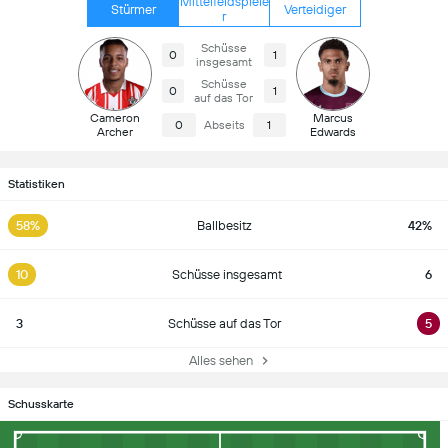
Mittelfeldspiele
Stürmer
Verteidiger
r
Schüsse
0
1
insgesamt
Schüsse
0
1
auf das Tor
Cameron
Marcus
0
Abseits
1
Archer
Edwards
Statistiken
58%
Ballbesitz
42%
10
Schüsse insgesamt
6
3
Schüsse auf das Tor
5
Alles sehen
Schusskarte