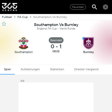
Favoriten
Fußball
FA Cup
Southampton Vs Burnley
Southampton Vs Burnley
England, FA Cup - Vierte Runde
Beendet
0
-
1
08.02
Southampton
Burnley
Spiel
Aufstellungen
Statistiken
Direkter Vergleich
Ad