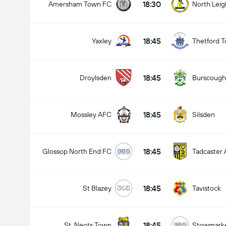
18:30
Amersham Town FC
North Leig
18:45
Yaxley
Thetford 
18:45
Droylsden
Burscough
18:45
Mossley AFC
Silsden
18:45
Glossop North End FC
Tadcaster 
18:45
St Blazey
Tavistock
18:45
St. Neots Town
Stowmark