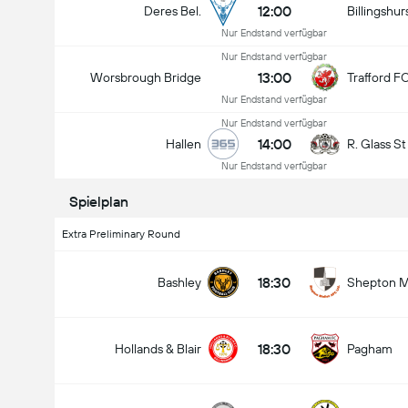
12:00
Deres Bel.
Billingshur
Nur Endstand verfügbar
Nur Endstand verfügbar
13:00
Worsbrough Bridge
Trafford F
Nur Endstand verfügbar
Nur Endstand verfügbar
14:00
Hallen
R. Glass S
Nur Endstand verfügbar
Spielplan
Extra Preliminary Round
18:30
Bashley
Shepton M
18:30
Hollands & Blair
Pagham