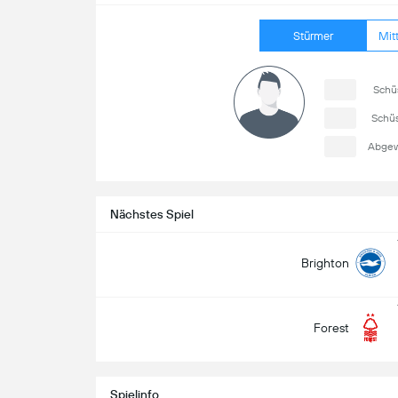
Stürmer
Mitt
Schü
Schüs
Abgew
Nächstes Spiel
Brighton
Forest
Spielinfo