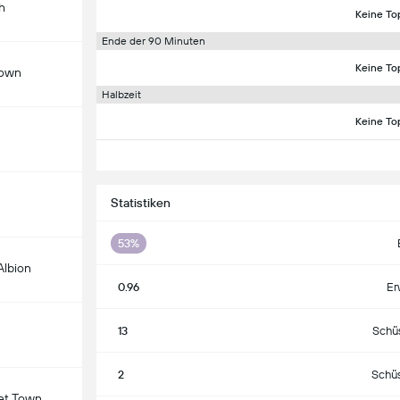
h
Keine To
Ende der 90 Minuten
Keine To
Town
Halbzeit
Keine To
Statistiken
53%
Albion
0.96
Er
13
Schü
2
Schüs
et Town