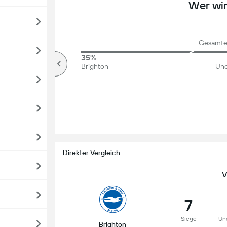
Wer wi
Gesamte
77%
35%
Über
Brighton
Une
Direkter Vergleich
V
7
Siege
Un
Brighton