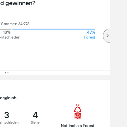
rd gewinnen?
 Stimmen 34,976
18%
47%
ntschieden
Forest
ergleich
3
4
entschieden
Siege
Nottingham Forest