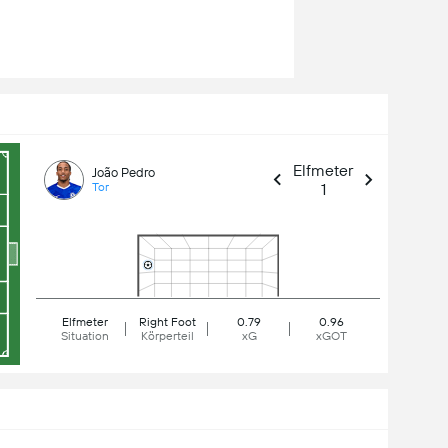
Elfmeter
João Pedro
1
Tor
Elfmeter
Right Foot
0.79
0.96
Situation
Körperteil
xG
xGOT