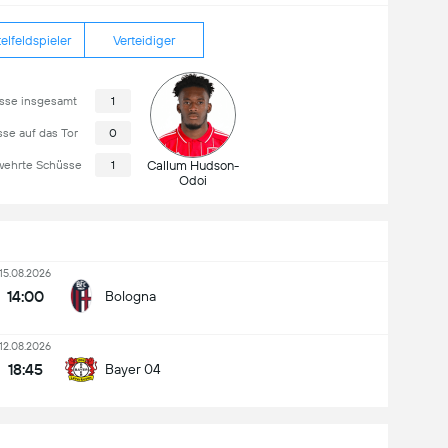
elfeldspieler
Verteidiger
sse insgesamt
1
se auf das Tor
0
ehrte Schüsse
1
Callum Hudson-
Odoi
15.08.2026
14:00
Bologna
12.08.2026
18:45
Bayer 04