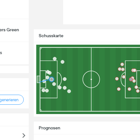
lers Green
Schusskarte
s
enerieren
Prognosen