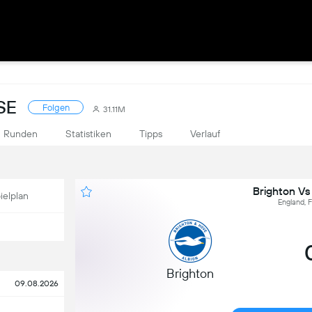
SE
Folgen
31.11M
Runden
Statistiken
Tipps
Verlauf
Brighton Vs
ielplan
England, F
Brighton
09.08.2026