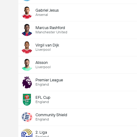
Gesamtanzahl Tore im Spiel (2.5)
Gabriel Jesus
Arsenal
Gesamte Stimmen 1,585
Marcus Rashford
Manchester United
Virgil van Dijk
Liverpool
Alisson
Liverpool
Premier League
England
EFL Cup
England
Community Shield
England
2. Liga
England