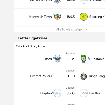
18:45
Nantwich Town
Sporting K
Alle Spiele anzeigen
Letzte Ergebnisse
Extra Preliminary Round
Beendet
1
-
2
Ilford
Dunstable
Beendet
0
-
0
Everett Rovers
Kings Lang
Beendet
3
-
0
Clapton
Benfleet
Beendet