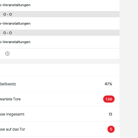
p-Veranstaltungen
0 - 0
p-Veranstaltungen
0 - 0
p-Veranstaltungen
Ballbesitz
47%
wartete Tore
1.66
sse insgesamt
13
se auf das Tor
5