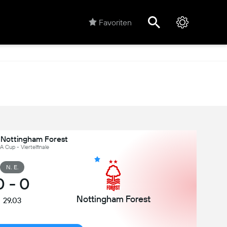
Favoriten
 Nottingham Forest
A Cup - Viertelfinale
N. E.
0
-
0
Nottingham Forest
29.03