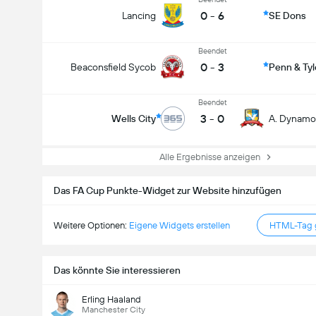
0
-
6
Lancing
SE Dons
Beendet
0
-
3
Beaconsfield Sycob
Penn & Ty
Beendet
3
-
0
Wells City
A. Dynamo
Alle Ergebnisse anzeigen
Das FA Cup Punkte-Widget zur Website hinzufügen
Weitere Optionen:
Eigene Widgets erstellen
HTML-Tag g
Das könnte Sie interessieren
Erling Haaland
Manchester City