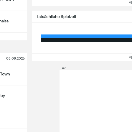
All
Tatsächliche Spielzeit
halsa
All
08.08.2026
Ad
 Town
ley