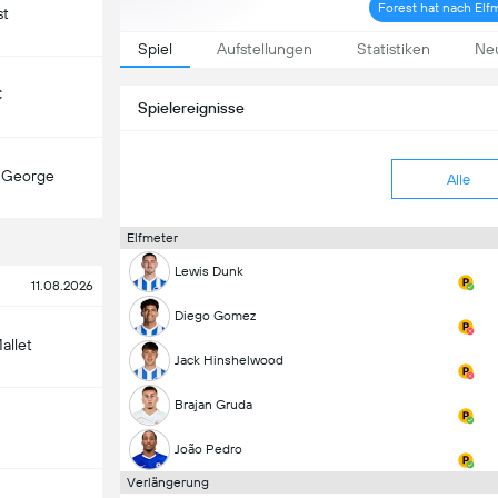
Forest hat nach El
st
Spiel
Aufstellungen
Statistiken
Neu
C
Spielereignisse
t George
Alle
Elfmeter
Lewis Dunk
11.08.2026
Diego Gomez
allet
Jack Hinshelwood
Brajan Gruda
João Pedro
Verlängerung