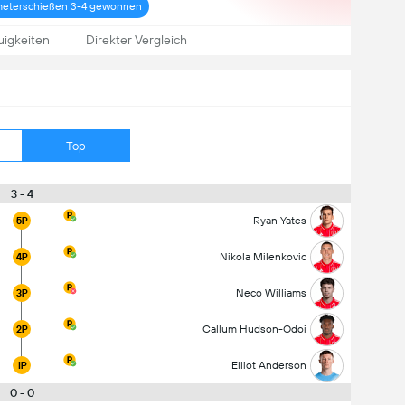
fmeterschießen 3-4 gewonnen
igkeiten
Direkter Vergleich
Top
3 - 4
Ryan Yates
5P
Nikola Milenkovic
4P
Neco Williams
3P
Callum Hudson-Odoi
2P
Elliot Anderson
1P
0 - 0