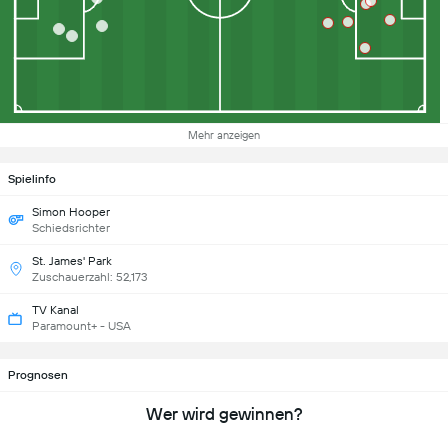
Mehr anzeigen
Spielinfo
Simon Hooper
Schiedsrichter
St. James' Park
Zuschauerzahl: 52,173
TV Kanal
Paramount+ - USA
Prognosen
Wer wird gewinnen?