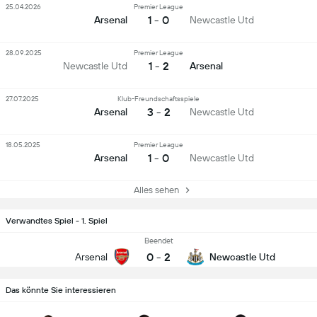
25.04.2026
Premier League
1 - 0
Arsenal
Newcastle Utd
28.09.2025
Premier League
1 - 2
Newcastle Utd
Arsenal
27.07.2025
Klub-Freundschaftsspiele
3 - 2
Arsenal
Newcastle Utd
18.05.2025
Premier League
1 - 0
Arsenal
Newcastle Utd
Alles sehen
Verwandtes Spiel - 1. Spiel
Beendet
0
-
2
Arsenal
Newcastle Utd
Das könnte Sie interessieren